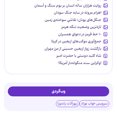
روایت هزاران ساله انسان بر بوم سنگ و آسمان
اهرام مِروئه در سایه جنگ سودان
جنگل‌های یونان؛ نقاشیِ سوخته‌ی زمین
تازه‌ترین وضعیت تنگه هرمز
۱۰ خط قرمز در دعوای همسران
جمع‌آوری موکب‌های اربعین در کربلا
بازگشت زوار اربعین حسینی از مرز مهران
شاه کلید دوستی با حضرت امیر
اوکراین سند منگوله‌دار آمریکا!
وب‌گردی
سرویس خواب نوزاد
زیورآلات پاندورا