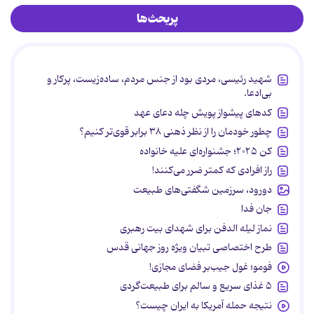
پربحث‌ها
شهید رئیسی، مردی بود از جنس مردم، ساده‌زیست، پرکار و
بی‌ادعا.
کدهای پیشواز پویش چله دعای عهد
چطور خودمان را از نظر ذهنی ۳۸ برابر قوی‌تر کنیم؟
کن ۲۰۲۵؛ جشنواره‌ای علیه خانواده
راز افرادی که کمتر ضرر می‌کنند!
دورود، سرزمین شگفتی‌های طبیعت
جان فدا
نماز لیله الدفن برای شهدای بیت رهبری
طرح اختصاصی تبیان ویژه روز جهانی قدس
فومو؛ غول جیب‌بر فضای مجازی!
۵ غذای سریع و سالم برای طبیعت‌گردی
نتیجه حمله آمریکا به ایران چیست؟