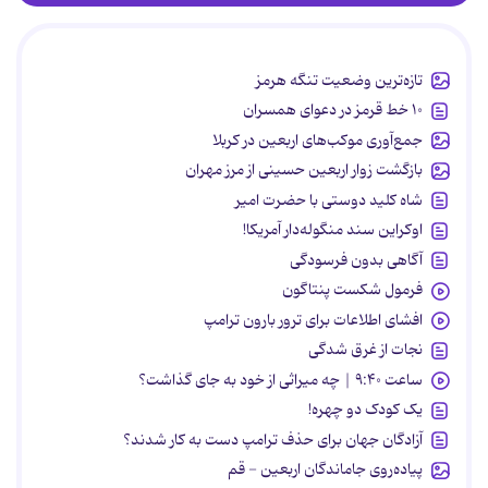
تازه‌ترین وضعیت تنگه هرمز
۱۰ خط قرمز در دعوای همسران
جمع‌آوری موکب‌های اربعین در کربلا
بازگشت زوار اربعین حسینی از مرز مهران
شاه کلید دوستی با حضرت امیر
اوکراین سند منگوله‌دار آمریکا!
آگاهی بدون فرسودگی
فرمول شکست پنتاگون
افشای اطلاعات برای ترور بارون ترامپ
نجات از غرق شدگی
ساعت ۹:۴۰ | چه میراثی از خود به جای گذاشت؟
یک کودک دو چهره!
آزادگان جهان برای حذف ترامپ دست به کار شدند؟
پیاده‌روی جاماندگان اربعین - قم