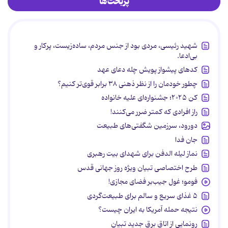
پربحث‌ها
شهید رئیسی، مردی بود از جنس مردم، ساده‌زیست، پرکار و
بی‌ادعا.
کدهای پیشواز پویش چله دعای عهد
چطور خودمان را از نظر ذهنی ۳۸ برابر قوی‌تر کنیم؟
کن ۲۰۲۵؛ جشنواره‌ای علیه خانواده
راز افرادی که کمتر ضرر می‌کنند!
دورود، سرزمین شگفتی‌های طبیعت
جان فدا
نماز لیله الدفن برای شهدای بیت رهبری
طرح اختصاصی تبیان ویژه روز جهانی قدس
فومو؛ غول جیب‌بر فضای مجازی!
۵ غذای سریع و سالم برای طبیعت‌گردی
نتیجه حمله آمریکا به ایران چیست؟
رونمایی از اتاق برق جدید تبیان