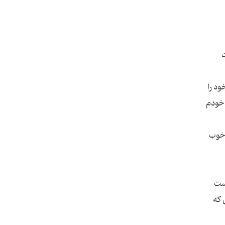
ت
ود را
 خودم
ر خوب
رست
 که