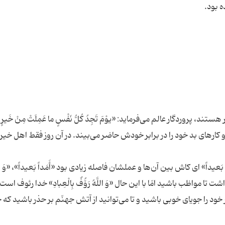
پروردگار عالم می‌فرماید: «یوْمَ تَجِدُ کُلُّ نَفْسٍ ما عَمِلَتْ مِنْ خَیرٍ مُ
ب و کارهای بد خود را در برابر خودش حاضر می‌بیند. در آن روز فقط اهل خیر 
هُ أَمَداً بَعیداً» ای کاش بین آن‌ها و عملشان فاصله زیادی بود «أَمَداً بَعیداً»، «وَ
خود را جویای خوبی باشید و تا می‌توانید از آتش جهنّم بر حذر باشید که ج