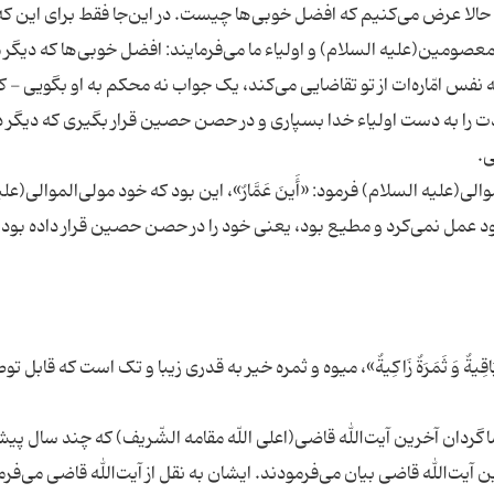
 حالا عرض می‌کنیم که افضل خوبی‌ها چیست. در این‌جا فقط برای این که
صومین(علیه السلام) و اولیاء ما می‌فرمایند: افضل خوبی‌ها که دیگر م
ه نفس امّاره‌ات از تو تقاضایی می‌کند، یک جواب نه محکم به او بگویی - ک
ت را به دست اولیاء خدا بسپاری و در حصن حصین قرار بگیری که دیگر در
ی(علیه السلام) فرمود: «أَینَ عَمَّارٌ»، این بود که خود مولی‌الموالی(علی
َاقِیةٌ وَ ثَمَرَةٌ زَاکِیةٌ»، میوه و ثمره خیر به قدری زیبا و تک است که قابل 
اگردان آخرین آیت‌الله قاضی(اعلی اللّه مقامه الشّریف) که چند سال پی
 آیت‌الله قاضی بیان می‌فرمودند. ایشان به نقل از آیت‌الله قاضی می‌فرم