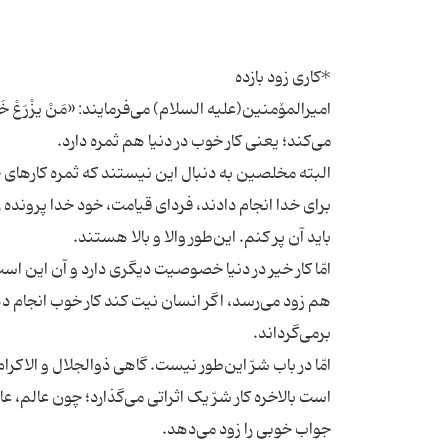
امیرالمۆمنین(علیه السلام) می‌فرمایند: «مَنْ یزْرَعْ خَی
البته مخلصین به دنبال این نیستند که ثمره کارهای خود
برای خدا انجام دادند، فردای قیامت، خود خدا پرونده ر
امّا کار خیر در دنیا خصوصیت دیگری دارد و آن این است که
هم زود می‌رسد، اگر انسان نیت کند کار خوب انجام ده
امّا در باب شرّ این‌طور نیست. گاهی ذوالجلال و الاک
است بالاخره کار شرّ یک اثراتی می‌گذارد؛ چون عالم، عا