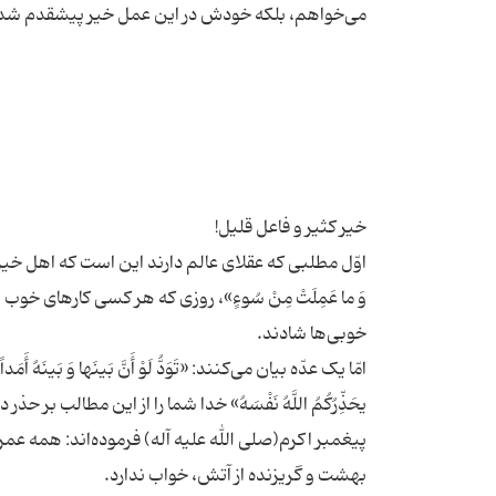
اوّل مطلبی که عقلای عالم دارند این است که اهل خیر هستند، 
وَ ما عَمِلَتْ مِنْ سُوءٍ»، روزی که هر کسی کارهای خو
امّا یک عدّه بیان می‌کنند: «تَوَدُّ لَوْ أَنَّ بَینَها وَ بَینَ
پیغمبر اکرم(صلی الله علیه آله) فرموده‌اند: همه‌ عمر 