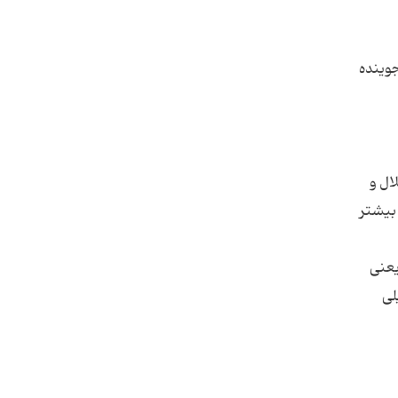
وینده‌
ال و
 بیشتر
 یعنی
لی