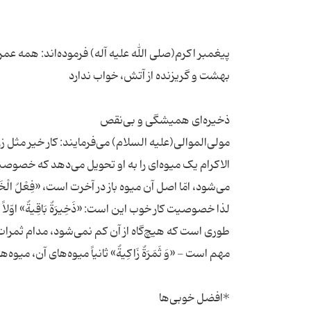
پیغمبر اکرم(صلی الله علیه آله) فرموده‌اند: همه‌ عمر 
مولی‌الموالی(علیه السلام) می‌فرمایند: کار خیر مثل 
الاکرام یک میوه‌ای را به او تحویل می‌دهد که خصوصیت
لذا خصوصیت کار خوب این است: «ذَخِیرَةٌ بَاقِیةٌ» اوّلا
طوری است که هیچ‌گاه از آن کم نمی‌شود، مدام ثمرات