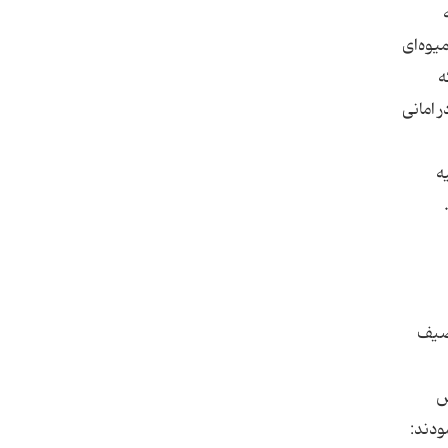
یوه‌ای
ه
 امانی
ه
توصیف
ش
ودند: