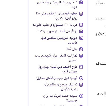
کدهای پیشواز پویش چله دعای
ه دیگر
عهد
چطور خودمان را از نظر ذهنی ۳۸
، ببین
برابر قوی‌تر کنیم؟
کن ۲۰۲۵؛ جشنواره‌ای علیه خانواده
راز افرادی که کمتر ضرر می‌کنند!
ن جنّ و
دورود، سرزمین شگفتی‌های
طبیعت
جان فدا
نماز لیله الدفن برای شهدای بیت
رهبری
است که
طرح اختصاصی تبیان ویژه روز
جهانی قدس
فومو؛ غول جیب‌بر فضای مجازی!
۵ غذای سریع و سالم برای
طبیعت‌گردی
الجنه
نتیجه حمله آمریکا به ایران
چیست؟