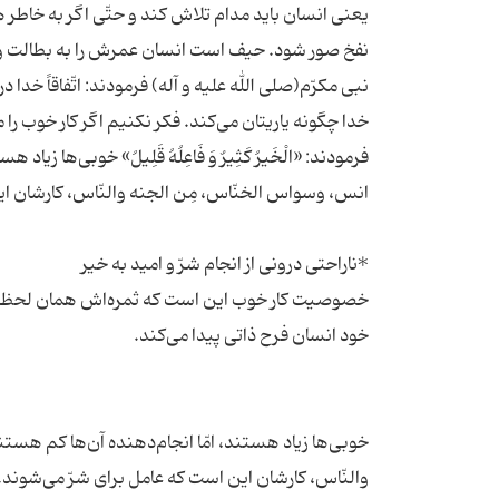
یعنی انسان باید مدام تلاش کند و حتّی اگر به خاطر ه
نبی مکرّم(صلی الله علیه و آله) فرمودند: اتّفاقاً خدا
فرمودند: «الْخَیرُ کَثِیرٌ وَ فَاعِلُهُ قَلِیلُ» خوبی‌ه
خصوصیت کار خوب این است که ثمره‌اش همان لحظه نش
خوبی‌ها زیاد هستند، امّا انجام‌دهنده آن‌ها کم هس