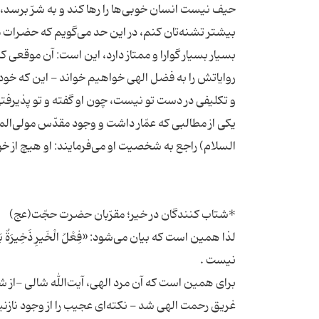
حیف نیست انسان خوبی‌ها را رها کند و به شرّ برسد،
بیشتر تشنه‌تان کنم، در این حد می‌گویم که حضرات مع
بسیار بسیار گوارا و ممتاز دارد، این است: آن موقعی ک
روایاتش را به فضل الهی خواهیم خواند - این که خود
یکی از مطالبی که عمّار داشت و وجود مقدّس مولی‌الموال
لذا همین است که بیان می‌شود: «فِعْلُ الْخَیرِ ذَخِیرَةٌ ب
برای همین است که آن مرد الهی، آیت‌الله شالی -از ش
غریق رحمت الهی شد - نکته‌ای عجیب را از وجود نازنین