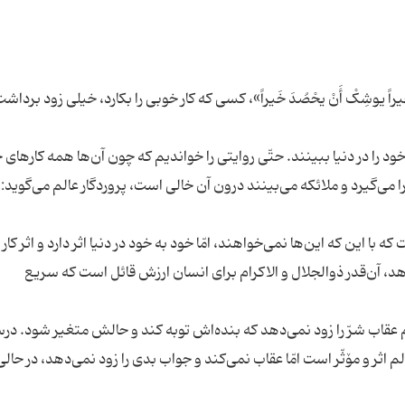
راً یوشِکْ أَنْ یحْصُدَ خَیراً»، کسی که کار خوبی را بکارد، خیلی زود برداش
 را در دنیا ببینند. حتّی روایتی را خواندیم که چون آن‌ها همه کارهای خ
ا می‌گیرد و ملائکه می‌بینند درون آن خالی است، پروردگار عالم می‌گوید:
 با این که این‌ها نمی‌خواهند، امّا خود به خود در دنیا اثر دارد و اثر کا
د، آن‌قدر ذوالجلال و الاکرام برای انسان ارزش قائل است که سریع
رام عقاب شرّ را زود نمی‌دهد که بنده‌اش توبه کند و حالش متغیر شود. د
لم اثر و مۆثّر است امّا عقاب نمی‌کند و جواب بدی را زود نمی‌دهد، در حالی