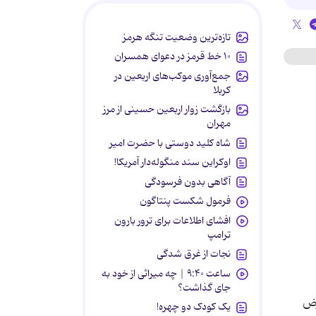
تازه‌ترین وضعیت تنگه هرمز
۱۰ خط قرمز در دعوای همسران
جمع‌آوری موکب‌های اربعین در
کربلا
بازگشت زوار اربعین حسینی از مرز
مهران
شاه کلید دوستی با حضرت امیر
اوکراین سند منگوله‌دار آمریکا!
آگاهی بدون فرسودگی
فرمول شکست پنتاگون
افشای اطلاعات برای ترور بارون
ترامپ
نجات از غرق شدگی
ساعت ۹:۴۰ | چه میراثی از خود به
جای گذاشت؟
رض
یک کودک دو چهره!