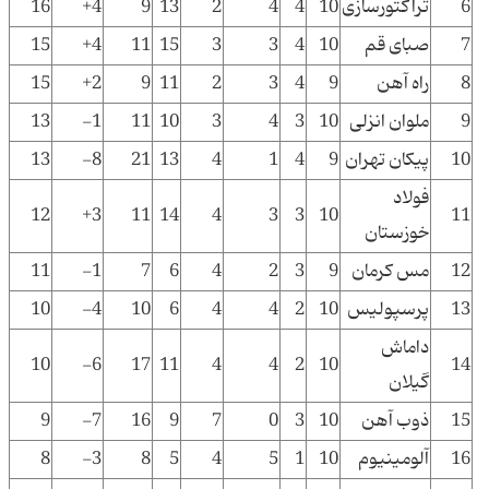
6
تراکتورسازی
10
4
4
2
13
9
4+
16
7
صبای قم
10
4
3
3
15
11
4+
15
8
راه آهن
9
4
3
2
11
9
2+
15
9
ملوان انزلی
10
3
4
3
10
11
1-
13
10
پیکان تهران
9
4
1
4
13
21
8-
13
فولاد
12
3+
11
14
4
3
3
10
11
خوزستان
12
مس کرمان
9
3
2
4
6
7
1-
11
13
پرسپولیس
10
2
4
4
6
10
4-
10
داماش
10
6-
17
11
4
4
2
10
14
گیلان
15
ذوب آهن
10
3
0
7
9
16
7-
9
16
آلومینیوم
10
1
5
4
5
8
3-
8