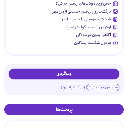
جمع‌آوری موکب‌های اربعین در کربلا
بازگشت زوار اربعین حسینی از مرز مهران
شاه کلید دوستی با حضرت امیر
اوکراین سند منگوله‌دار آمریکا!
آگاهی بدون فرسودگی
فرمول شکست پنتاگون
وب‌گردی
سرویس خواب نوزاد
زیورآلات پاندورا
پربحث‌ها