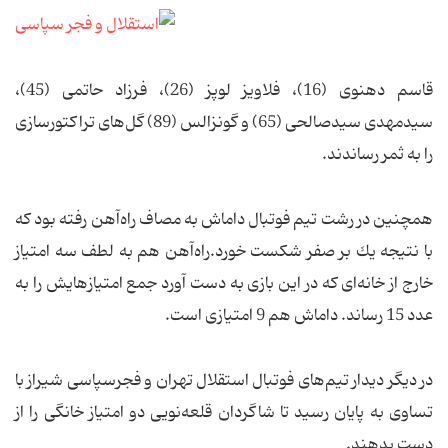
قاسم دهنوی (16)، فلاویز لوپز (26)، فرزاد حاتمی (45)،
سیدمهدی سیدصالحی (65) و گونزالس (89) گل‌های تراكتورسازی
را به ثمر رساندند.
همچنین در رشت تیم فوتبال داماش به مصاف راه‌آهن رفته بود كه
با نتیجه یك بر صفر شكست خورد.راه‌آهن هم به لطف سه امتیاز
خارج از خانه‌ای كه در این بازی به دست آورد جمع امتیازهایش را به
عدد 15 رساند. داماش هم 9 امتیازی است.
در دیگر دیدار تیم‌های فوتبال استقلال تهران و فجرسپاسی شیراز با
تساوی به پایان رسید تا شاگردان قلعه‌نویی دو امتیاز خانگی را از
دست بدهند.