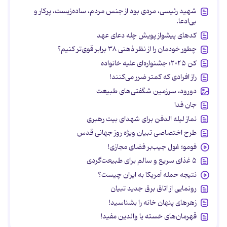
شهید رئیسی، مردی بود از جنس مردم، ساده‌زیست، پرکار و
بی‌ادعا.
کدهای پیشواز پویش چله دعای عهد
چطور خودمان را از نظر ذهنی ۳۸ برابر قوی‌تر کنیم؟
کن ۲۰۲۵؛ جشنواره‌ای علیه خانواده
راز افرادی که کمتر ضرر می‌کنند!
دورود، سرزمین شگفتی‌های طبیعت
جان فدا
نماز لیله الدفن برای شهدای بیت رهبری
طرح اختصاصی تبیان ویژه روز جهانی قدس
فومو؛ غول جیب‌بر فضای مجازی!
۵ غذای سریع و سالم برای طبیعت‌گردی
نتیجه حمله آمریکا به ایران چیست؟
رونمایی از اتاق برق جدید تبیان
زهرهای پنهان خانه را بشناسید!
قهرمان‌های خسته یا والدین مفید!