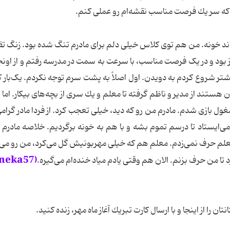
 که سر یك فرصت مناسب نقشه‌ام رو عملی کنم.
د خونه. من هم توی کلاس خیلی دلم برای مادرم تنگ شده بود. زنگ تف
ز بود و در یک فرصت مناسب، با سرعت به سمت در مدرسه رفتم و از اونج
یشتر شروع کردم به دویدن. اول اصلاً به پشت سرم توجه نکردم. یک‌بار 
هستند از مدیر و ناظم گرفته تا معلم و یك سری از بچه‌های بیکار. اما ا
بازی شدم. مادرم من رو كه دید، خیلی تعجب کرد. از فردا مادر گرامی
ی‌ایستاد تا درسم تموم بشه و با هم به خونه برگردیم. خلاصه مادرم 
با معلم حرف نمی‌زدم. معلم هم که خیلی مهربونیش گل می‌کرد، من رو می‌ب
(neka57)
 تا من حرف بزنم. الان هم وقتی یادم میاد خنده‌ام می‌گیره.
ا از اینجا و با ارسال كارت تبریك آغاز ماه مهر، زنده كنید.