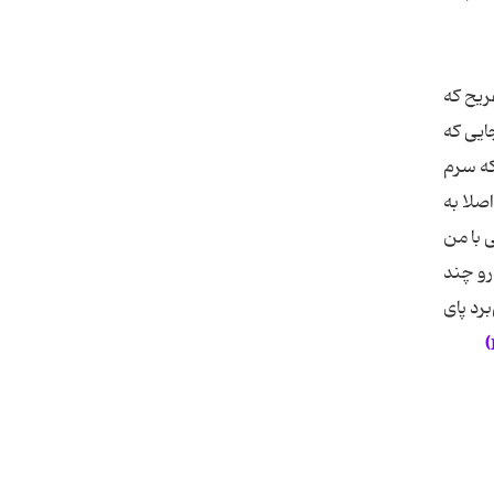
ریح که
ایی كه
که سرم
صلا به
 با من
رو چند
رد پای