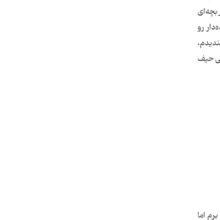
بچه‌ای
دار رو
ندیدم،
لی حیف
رم اما