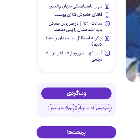
تاوان ناهماهنگی پنهان والدین
قاتلان خاموش کلاژن پوست!
ساعت ۹:۴۰ | در هر زمان ممکن
باید انتقامشان را پس بدهند
چگونه استقلال سالمندان را حفظ
کنیم؟
آیین کهن «نوروزبل» - آغاز قرن ۱۷
دیلمی
وب‌گردی
سرویس خواب نوزاد
زیورآلات پاندورا
پربحث‌ها