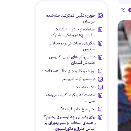
جوین؛ نگین کمترشناخته‌شده
خراسان
استفاده از جادوی «تکنیک
ساندویچ» در زندگی مشترک
لنگرهای نجات در برابر سیلاب
استرس
دوش‌پرتاب‌های ایران؛ کابوس
خاموش آسمان
روز خبرنگار و جای خالی «سعادت»
در مسیر تولد ابریشم
تالاب «عینک»
آمدمت که بنگرم، گریه نمی‌دهد
امان...
تخم مرغ خام یا پخته؟
برای پذیرایی چه لوستری بخریم؟
راهنمای انتخاب لوستر پذیرای بر
اساس متراژ و دکوراسیون