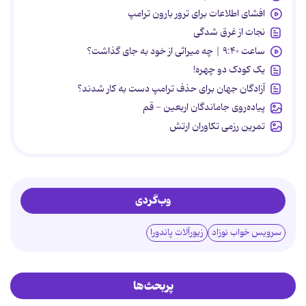
افشای اطلاعات برای ترور بارون ترامپ
نجات از غرق شدگی
ساعت ۹:۴۰ | چه میراثی از خود به جای گذاشت؟
یک کودک دو چهره!
آزادگان جهان برای حذف ترامپ دست به کار شدند؟
پیاده‌روی جاماندگان اربعین - قم
تمرین رزمی تکاوران ارتش
وب‌گردی
سرویس خواب نوزاد
زیورآلات پاندورا
پربحث‌ها