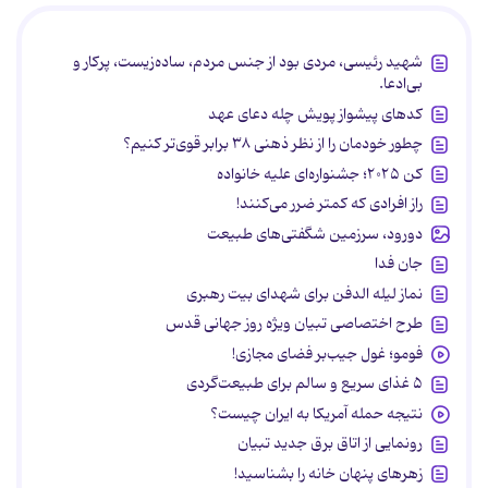
شهید رئیسی، مردی بود از جنس مردم، ساده‌زیست، پرکار و
بی‌ادعا.
کدهای پیشواز پویش چله دعای عهد
چطور خودمان را از نظر ذهنی ۳۸ برابر قوی‌تر کنیم؟
کن ۲۰۲۵؛ جشنواره‌ای علیه خانواده
راز افرادی که کمتر ضرر می‌کنند!
دورود، سرزمین شگفتی‌های طبیعت
جان فدا
نماز لیله الدفن برای شهدای بیت رهبری
طرح اختصاصی تبیان ویژه روز جهانی قدس
فومو؛ غول جیب‌بر فضای مجازی!
۵ غذای سریع و سالم برای طبیعت‌گردی
نتیجه حمله آمریکا به ایران چیست؟
رونمایی از اتاق برق جدید تبیان
زهرهای پنهان خانه را بشناسید!