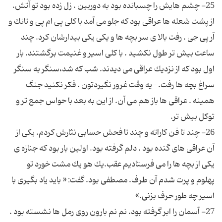
25- چشم هایش را چسبانده بود به دوربین . زل زده بود تو آتش.
از پشت شعله ها عراقی بود كه جلو می آمد با كلی پی ام پی و تانك و
آر پی جی . رفت بالا ی سر بچه ها و یكی یكی بیدارشان كرد. چند
ساعت بیش تر طول نكشید . با كلی اسیر و غنیمت برگشتند. بار
اول بود كه از نزدیك عراقی می دیدند. شب كه شد،سنگر به سنگر
سراغ بچه ها رفت. – یه وقت غرور نگیردتون . فكر نكنید جنگ
همینه . عراقی ها باز هم می آن. از این به بعد با حواس جمع تر و
26- چند تا فن كاراته و چند تا فحش حسابی نثارش كردم. یكی از
آن عراقی های گنده بود . دلم گرفته بود. اولین بار بود كه جنازه ی
یكی از بچه ها را می فرستادیم عقب.یك هو یك مشت خورد تو
پهلوم و پرت شدم آن طرف. مصطفی بود. گفت: « باید یاد بگیری با
27- آسمان را ابر گرفته بود. نم نم بارون روی رمل ها نشسته بود .