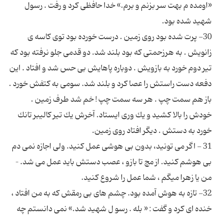
«اومده م بهت سر بزنم و برم.» خدا حافظی كرد و رفت . رسول
30- پرت شده بود روی زمین . درست خورده بود توی كاسه ی
زانویش . به هرزحمتی كه بود بلند شد. دو قدمی جلو نرفته بود كه
تیر دوم خورد به بازویش . دوباره پاهایش بی حس شد و افتاد . این
دفعه دست راستش را عصا كرد و بلند شد. سومی به كتفش خورد .
باز هم سمت چپ . هر سه سمت چپ ! خم شد طرف زمین .
خودش را بالا كشید و یك وری ایستاد. آخرش یك تیر كالیبر تانك
31 - اگر می تونید، بدون بی هوشی عمل كنید. ولی اجازه نمی دم
بی هوشم كنید. از مچ تا بازو ، عصب دستش باید عمل می شد. –
32- تازه به هوش آمده بود. چشم های بی رمقش كه به من افتاد ،
خنده ای كرد و گفت : « بله . رسو ل شهید شد.» نمی دانستم چه