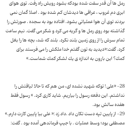
رمل ها آن قدر سفت شده بودكه بشود رویش راه رفت. توی هوای
ابری دم غروب ، عراقی ها دیدشان كم شده بود . اصلا گمان نمی
بردند توی آن هوا عملیاتی بشود. افتاده بود به سجده . صورتش را
گذاشته بود روی رمل ها و گریه می كرد و شكر می گفت. نیم ساعت
تمام سرش را از روی زمین بلند نكرد. بلند كه شد، بچه ها را بغل
كرد. گفت:«دیدید به تون گفتم خدا ملكش را می فرستد برای
28- «علی ! توكه شهید نشده ای، من هم كه تا حالا لیاقتش را
نداشتم. این دفعه رسول را بیاریم. شاید كاری كرد. » رسول فقط
29- از پایین تپه دست تكان داد .داد زد :« علی بیا پایین كارت دارم.»
مصطفی بود؛ وسط عملیات . با جیپ فرماندهی آمده بود . گفت: