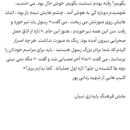
بگویم؟ رفته بودم تسلیت بگویم. خوش حال بود. می خندید.
نفهمیدم دوباره كی به هوش آمد . چشم هایش نیمه باز بود ، اشك
هایش روی صورتش می ریخت . می گفت:« رسول یك تیر خورد و
رفت. من این همه تیر خوردم ، هنوز این جام .» تازه از اتاق عمل
صحرایی بیرون آمده بود. رنگ به صورت نداشت. هر چه اصرار
كردم كه شما برادر بزرگ رسول هستید ، باید برای مراسم خودتان را
برسانید ، می گفت: «نه!» آخر عصبانی شد و گفت : « مگه نمی بینی