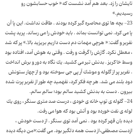
تایشان را زد. بعد هم آمد نشست كه « خوب حسابشون رو
23- بچه ها توی محاصره گیر كرده بودند . طاقت نداشت. این پا آن
پا می كرد. نمی توانست بماند . باید خودش را می رساند. پرید پشت
نفربر و گفت: « هرچی مهمات دم دست داریم بریزید بالا.» پر كه شد
، معطل نكرد. گازش را گرفت و رفت . وقتی به هوش آمد، افتاده بود
وسط خاكریز . بدنش تیر می كشید. یك نگاه به دور و برش انداخت
. نفربر پر از گلوله و موشك آر پی جی سوخته بود و از چهار ستونش
دود بلند می شد. هر چه فكر كرد، نفهمید چه طور از نفربر پرت شده
24- گلوله ی توپ خانه ی خودی ، درست صد متری سنگر ، روی یك
دیده بان قهر كرده بود . نمی آمد توی سنگر . از دست خودش ،
ازدست مصطفی،از دست همه دلگیر بود. می گفت:«من دیگه دیده