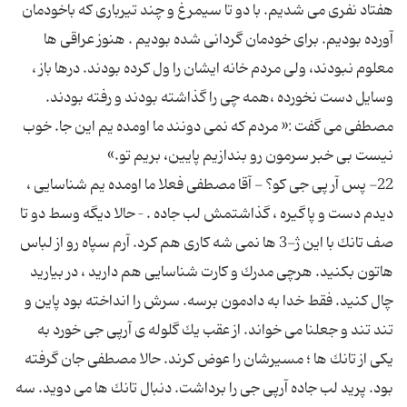
هفتاد نفری می شدیم. با دو تا سیمرغ و چند تیرباری كه باخودمان
آورده بودیم. برای خودمان گردانی شده بودیم . هنوز عراقی ها
معلوم نبودند، ولی مردم خانه ایشان را ول كرده بودند. درها باز ،
وسایل دست نخورده ،همه چی را گذاشته بودند و رفته بودند.
مصطفی می گفت :« مردم كه نمی دونند ما اومده یم این جا. خوب
22- پس آر پی جی كو؟ - آقا مصطفی فعلا ما اومده یم شناسایی ،
دیدم دست و پاگیره ، گذاشتمش لب جاده . – حالا دیگه وسط دو تا
صف تانك با این ژ-3 ها نمی شه كاری هم كرد. آرم سپاه رو از لباس
هاتون بكنید. هرچی مدرك و كارت شناسایی هم دارید ، در بیارید
چال كنید. فقط خدا به دادمون برسه. سرش را انداخته بود پاین و
تند تند و جعلنا می خواند. از عقب یك گلوله ی آرپی جی خورد به
یكی از تانك ها ؛ مسیرشان را عوض كرند. حالا مصطفی جان گرفته
بود. پرید لب جاده آرپی جی را برداشت. دنبال تانك ها می دوید. سه