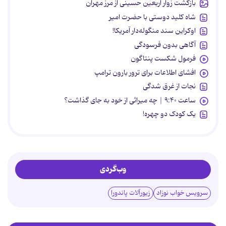
بازگشت زوار اربعین حسینی از مرز مهران
شاه کلید دوستی با حضرت امیر
اوکراین سند منگوله‌دار آمریکا!
آگاهی بدون فرسودگی
فرمول شکست پنتاگون
افشای اطلاعات برای ترور بارون ترامپ
نجات از غرق شدگی
ساعت ۹:۴۰ | چه میراثی از خود به جای گذاشت؟
یک کودک دو چهره!
وب‌گردی
سرویس خواب نوزاد
زیورآلات پاندورا