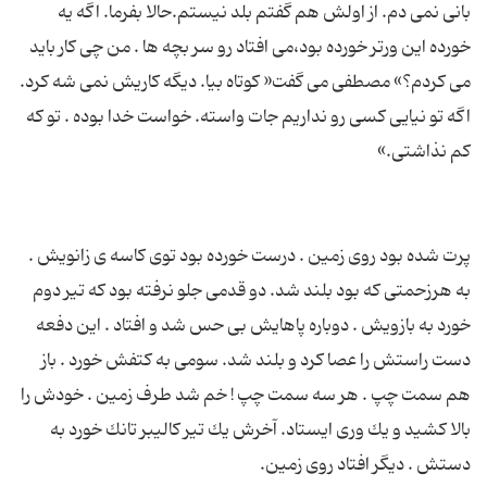
بانی نمی دم. از اولش هم گفتم بلد نیستم.حالا بفرما. اگه یه
خورده این ورتر خورده بود،می افتاد رو سر بچه ها . من چی كار باید
می كردم؟» مصطفی می گفت« كوتاه بیا. دیگه كاریش نمی شه كرد.
اگه تو نیایی كسی رو نداریم جات واسته. خواست خدا بوده . تو كه
پرت شده بود روی زمین . درست خورده بود توی كاسه ی زانویش .
به هرزحمتی كه بود بلند شد. دو قدمی جلو نرفته بود كه تیر دوم
خورد به بازویش . دوباره پاهایش بی حس شد و افتاد . این دفعه
دست راستش را عصا كرد و بلند شد. سومی به كتفش خورد . باز
هم سمت چپ . هر سه سمت چپ ! خم شد طرف زمین . خودش را
بالا كشید و یك وری ایستاد. آخرش یك تیر كالیبر تانك خورد به