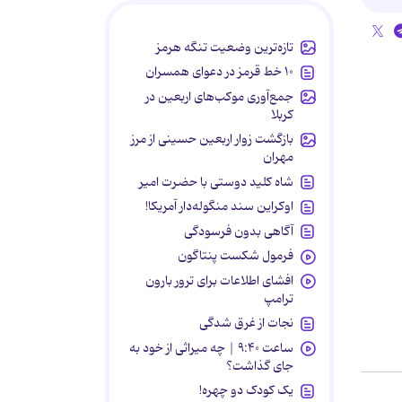
تازه‌ترین وضعیت تنگه هرمز
۱۰ خط قرمز در دعوای همسران
جمع‌آوری موکب‌های اربعین در
کربلا
بازگشت زوار اربعین حسینی از مرز
مهران
شاه کلید دوستی با حضرت امیر
اوکراین سند منگوله‌دار آمریکا!
آگاهی بدون فرسودگی
فرمول شکست پنتاگون
افشای اطلاعات برای ترور بارون
ترامپ
نجات از غرق شدگی
ساعت ۹:۴۰ | چه میراثی از خود به
جای گذاشت؟
یک کودک دو چهره!