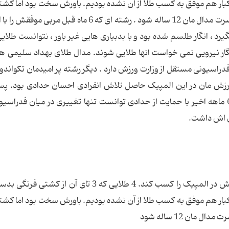
ار هم موفق به کسب طلا از آن نشده بودیم. باورش سخت بود اما کشتی 
رشته ملی ما این بار هم موفق به صید طلا نشد تا حسرت مدال مان 12 ساله شود . رشته ای که 6 ماه قبل 
زدند و رشته ای که قرار بود برای مان 3 طلا بگیرد ، انگار طلسم شده بود و با بدبیاری هایی غیر باور ، نتوانست 
ار نیرویی نمی خواست انها طلایی شوند. مدال طلای بهداد سلیمی هم
. رضازاده 3 سالی هست که فدراسیونی مستقل از وزارت ورزش دارد . دیگر رشته پر امیدمان تکواند
رزش مان در این المپیک حاصل تلاش انفرادی احسان حدادی بود. پس
ورزشی ها غیر از داوری سرپرست فدراسیون که در 6 ماهه اخیر با حمایت از حدادی توانست تنها تغییری در میان فد
ی اش داشت.
ایران اما با 4 مدال طلا توانست بهترین نتیجه تاریخش در المپیک را کسب کند. 4 طلایی که 3 تای آن 
ار هم موفق به کسب طلا از آن نشده بودیم. باورش سخت بود اما کشتی 
مان 12 ساله شود