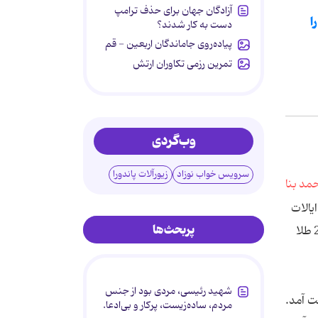
آزادگان جهان برای حذف ترامپ
را
دست به کار شدند؟
پیاده‌روی جاماندگان اربعین - قم
تمرین رزمی تکاوران ارتش
وب‌گردی
سرویس خواب نوزاد
زیورآلات پاندورا
یالات
پربحث‌ها
متحده با 46 مدال طلا در صدر رنکینگ ایستاد ، چین در دو روز پایانی کم آورد و با 38 طلا دوم شد. بریتانیا به لطف میزبانی با 29 طلا
شهید رئیسی، مردی بود از جنس
از کشتی فرنگی بدست آمد.
مردم، ساده‌زیست، پرکار و بی‌ادعا.