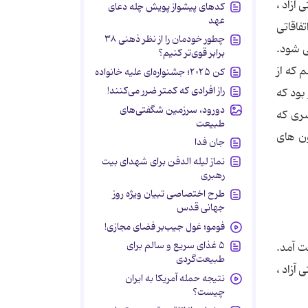
آزاد ،
کدهای پیشواز پویش چله دعای
عهد
مربی موفقش را با اتفاقاتی
چطور خودمان را از نظر ذهنی ۳۸
طلایی شود.
برابر قوی‌تر کنیم؟
 که از
کن ۲۰۲۵؛ جشنواره‌ای علیه خانواده
راز افرادی که کمتر ضرر می‌کنند!
و بود که
دورود، سرزمین شگفتی‌های
ری که
طبیعت
راسیون های
جان فدا
نماز لیله الدفن برای شهدای بیت
رهبری
طرح اختصاصی تبیان ویژه روز
جهانی قدس
فومو؛ غول جیب‌بر فضای مجازی!
۵ غذای سریع و سالم برای
از کشتی فرنگی بدست آمد.
طبیعت‌گردی
آزاد ،
نتیجه حمله آمریکا به ایران
چیست؟