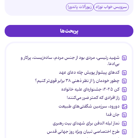
سرویس خواب نوزاد
زیورآلات پاندورا
پربحث‌ها
شهید رئیسی، مردی بود از جنس مردم، ساده‌زیست، پرکار و
بی‌ادعا.
کدهای پیشواز پویش چله دعای عهد
چطور خودمان را از نظر ذهنی ۳۸ برابر قوی‌تر کنیم؟
کن ۲۰۲۵؛ جشنواره‌ای علیه خانواده
راز افرادی که کمتر ضرر می‌کنند!
دورود، سرزمین شگفتی‌های طبیعت
جان فدا
نماز لیله الدفن برای شهدای بیت رهبری
طرح اختصاصی تبیان ویژه روز جهانی قدس