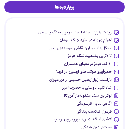
پربازدیدها
روایت هزاران ساله انسان بر بوم سنگ و آسمان
اهرام مِروئه در سایه جنگ سودان
جنگل‌های یونان؛ نقاشیِ سوخته‌ی زمین
تازه‌ترین وضعیت تنگه هرمز
۱۰ خط قرمز در دعوای همسران
جمع‌آوری موکب‌های اربعین در کربلا
بازگشت زوار اربعین حسینی از مرز مهران
شاه کلید دوستی با حضرت امیر
اوکراین سند منگوله‌دار آمریکا!
آگاهی بدون فرسودگی
فرمول شکست پنتاگون
افشای اطلاعات برای ترور بارون ترامپ
نجات از غرق شدگی