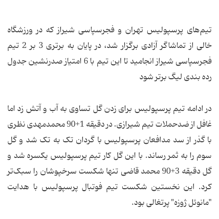
تیم‌های پرسپولیس تهران و فجرسپاسی شیراز که در ورزشگاه
خالی از تماشاگر آزادی برگزار شد، در پایان به برتری 3 بر 2 تیم
فجرسپاسی شیراز انجامید تا این تیم با 6 امتیاز صدرنشین جدول
رده بندی لیگ برتر شود
در ادامه تیم پرسپولیس برای زدن گل تساوی به آب و آتش زد اما
غافل از ضدحملات تیم شیرازی. در دقیقه 1+90 محمدمهدی نظری
با گذر از سد مدافعان پرسپولیس با گردان تک به تک شد و گل
سوم را به ثمر رساند. با این گل کار تیم پرسپولیس یکسره شد و
گل دقیقه 3+90 محمد قاضی تنها شکست سرخپوشان را سبک‌تر
کرد. این نخستین شکست تیم فوتبال پرسپولیس با هدایت
"مانوئل ژوزه" پرتغالی بود.