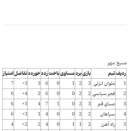
منبع: مهر
ردیف
تیم
بازی
برد
مساوی
باخت
زده
خورده
تفاضل
امتیاز
1
ملوان انزلی
3
2
1
0
6
3
3+
7
2
فجر سپاسی
2
2
0
0
6
2
4+
6
3
صبای قم
3
2
0
1
7
4
3+
6
4
سپاهان
2
2
0
0
4
1
3+
6
5
راه آهن
2
1
1
0
4
2
2+
4