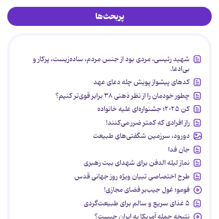
پربحث‌ها
شهید رئیسی، مردی بود از جنس مردم، ساده‌زیست، پرکار و
بی‌ادعا.
کدهای پیشواز پویش چله دعای عهد
چطور خودمان را از نظر ذهنی ۳۸ برابر قوی‌تر کنیم؟
کن ۲۰۲۵؛ جشنواره‌ای علیه خانواده
راز افرادی که کمتر ضرر می‌کنند!
دورود، سرزمین شگفتی‌های طبیعت
جان فدا
نماز لیله الدفن برای شهدای بیت رهبری
طرح اختصاصی تبیان ویژه روز جهانی قدس
فومو؛ غول جیب‌بر فضای مجازی!
۵ غذای سریع و سالم برای طبیعت‌گردی
نتیجه حمله آمریکا به ایران چیست؟