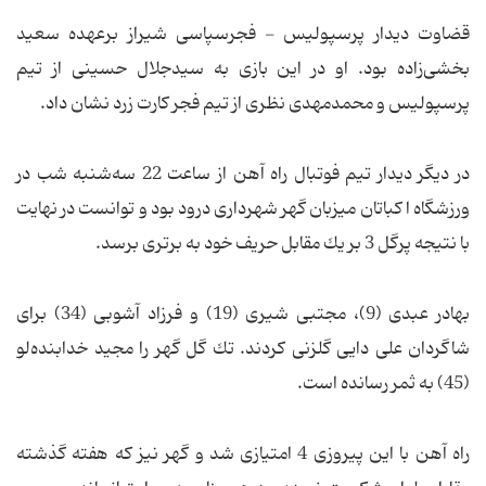
قضاوت دیدار پرسپولیس - فجرسپاسی شیراز برعهده سعید
بخشی‌زاده بود. او در این بازی به سیدجلال حسینی از تیم
پرسپولیس و محمدمهدی نظری از تیم فجر کارت زرد نشان داد.
در دیگر دیدار تیم فوتبال راه آهن از ساعت 22 سه‌شنبه شب در
ورزشگاه ا كباتان میزبان گهر شهرداری درود بود و توانست در نهایت
با نتیجه پرگل 3 بر یك مقابل حریف خود به برتری برسد.
بهادر عبدی (9)، مجتبی شیری (19) و فرزاد آشوبی (34) برای
شاگردان علی دایی گلزنی كردند. تك گل گهر را مجید خدابنده‌لو
(45) به ثمر رسانده است.
راه آهن با این پیروزی 4 امتیازی شد و گهر نیز كه هفته گذشته