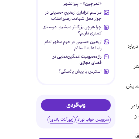
«تمرچین» - پیرانشهر
مراسم عزاداری اربعینِ حسینی در
جوار محل شهادت رهبر انقلاب
چرا هرچی بزرگ‌تر میشیم، دوستای
کمتری داریم؟
اربعین حسینی در حرم مطهر امام
رباره
رضا علیه السلام
راز محبوبیت غمگین‌نمایی در
فضای مجازی
هر
استرس یا پیش یائسگی؟
 نمایش
وب‌گردی
وستی را در
 و
سرویس خواب نوزاد
زیورآلات پاندورا
اق