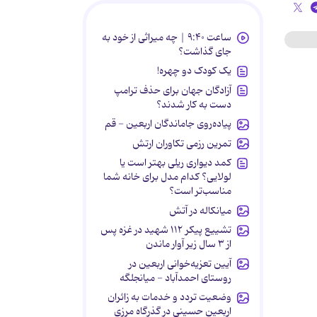
ساعت ۹:۴۰ | چه میراثی از خود به
جای گذاشت؟
یک کودک دو چهره!
آزادگان جهان برای حذف ترامپ
دست به کار شدند؟
پیاده‌روی جاماندگان اربعین - قم
تمرین رزمی تکاوران ارتش
کمد دیواری ریلی بهتر است یا
لولایی؟ کدام مدل برای خانه شما
مناسب‌تر است؟
میانکاله در آتش
تشییع پیکر ۱۱۲ شهید در غزه پس
از ۳ سال زیر آوار ماندن
آیین تعزیه‌خوانی اربعین در
روستای احمدآباد - میانجلگه
وضعیت تردد و خدمات به زائران
اربعین حسینی در گذرگاه مرزی