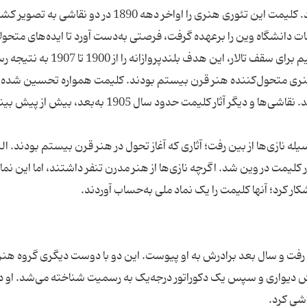
ت دانشگاه وین را برعهده گرفت، فرصتی به‌دست آورد تا ایده‌های متحول
درباره هنر را بسط و پرورش دهد. او با سه نقاشی عظیم برای سقف تالار، این هدف بلندپروازانه
ر هنری متحول‌کننده‌ هنر قرن بیستم بودند. کلیمت همواره تحسین شده و 
در سطح شخصیت مرکزی فرهنگ وین ارزیابی کرده‌اند. نقاشی‌ها و دیگر آثار کلیمت حدود سال 1905 به‌ب
له نازی‌ها از بین رفت؛ آثاری که آغاز تحول در هنر قرن بیستم بودند. الب
ز آثار کلیمت در وین شد. اگرچه نازی‌ها از هنر مدرن تنفر داشتند، اما این نم
ردی وین رفت و سال بعد برادرش به او پیوست. این دو با دوست دیگری گروه هن
ش دیواری و سپس یک دکوراتور درجه‌یک به رسمیت شناخته می‌شد. او دی