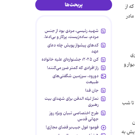
پربحث‌ها
ی فقیر بود که از
مادر
شهید رئیسی، مردی بود از جنس
مردم، ساده‌زیست، پرکار و بی‌ادعا.
کدهای پیشواز پویش چله دعای
عهد
ری
کن ۲۰۲۵؛ جشنواره‌ای علیه خانواده
وار و
راز افرادی که کمتر ضرر می‌کنند!
دورود، سرزمین شگفتی‌های
طبیعت
جان فدا
نماز لیله الدفن برای شهدای بیت
تا شب
رهبری
طرح اختصاصی تبیان ویژه روز
جهانی قدس
ن
فومو؛ غول جیب‌بر فضای مجازی!
ایش به