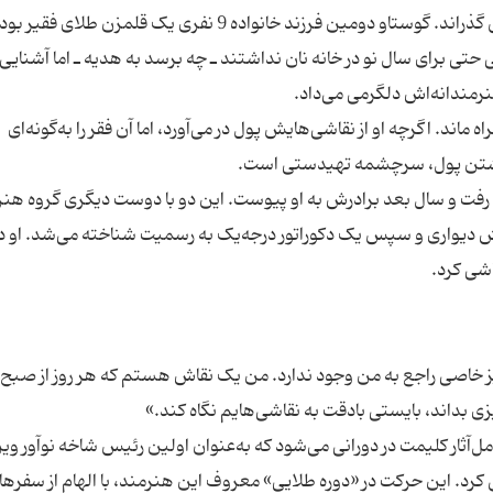
کوهستانی می‌گذراند، او تقریباً همه عمرش را وطنش گذراند. گوستاو دومین فرزند خانواده 9 نفری یک قلمزن طلا
تی برای سال نو در خانه نان نداشتند ـ چه برسد به هدیه ـ اما آشنایی 
ماند. اگرچه او از نقاشی‌هایش پول در می‌آورد، اما آن فقر را به‌گونه‌ای
ردی وین رفت و سال بعد برادرش به او پیوست. این دو با دوست دیگری گروه هن
ش دیواری و سپس یک دکوراتور درجه‌یک به رسمیت شناخته می‌شد. او دی
خاصی راجع به من وجود ندارد. من یک نقاش هستم که هر روز از صبح 
مل‌آثار کلیمت در دورانی می‌شود که به‌عنوان اولین رئیس شاخه نوآور وی
 کرد. این حرکت در «دوره طلایی» معروف این هنرمند، با الهام از سفره