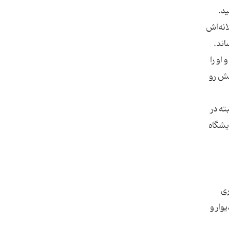
انه‌اش
 را از 1900 تا 1907 به نتیجه رساند.
او را
عد، بیش از پیش بینش رو
ته در
ایشگاه
ری
وار و