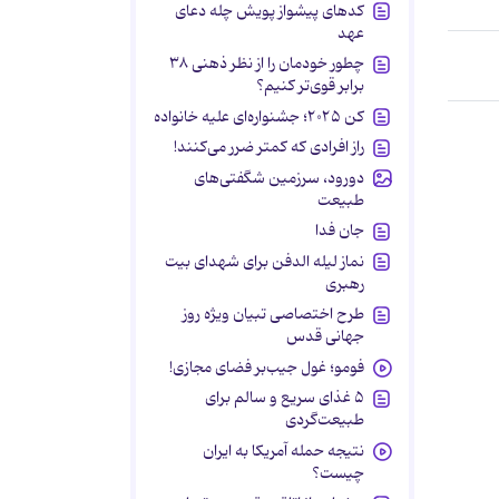
کدهای پیشواز پویش چله دعای
عهد
چطور خودمان را از نظر ذهنی ۳۸
برابر قوی‌تر کنیم؟
کن ۲۰۲۵؛ جشنواره‌ای علیه خانواده
راز افرادی که کمتر ضرر می‌کنند!
دورود، سرزمین شگفتی‌های
طبیعت
جان فدا
نماز لیله الدفن برای شهدای بیت
رهبری
طرح اختصاصی تبیان ویژه روز
جهانی قدس
فومو؛ غول جیب‌بر فضای مجازی!
۵ غذای سریع و سالم برای
طبیعت‌گردی
نتیجه حمله آمریکا به ایران
چیست؟