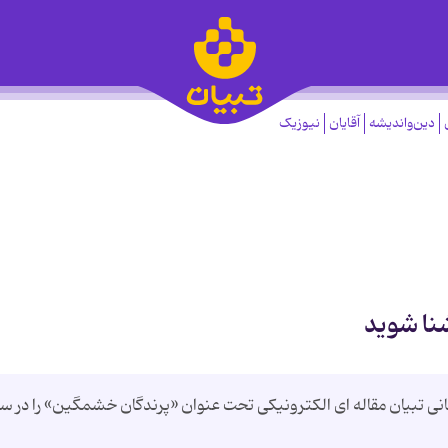
دین‌واندیشه
آقایان
نیوزیک
نا شوید
ی تبیان مقاله ای الکترونیکی تحت عنوان «پرندگان خشمگین» را در س