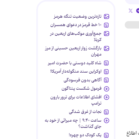
تازه‌ترین وضعیت تنگه هرمز
۱۰ خط قرمز در دعوای همسران
جمع‌آوری موکب‌های اربعین در
کربلا
بازگشت زوار اربعین حسینی از مرز
مهران
شاه کلید دوستی با حضرت امیر
اوکراین سند منگوله‌دار آمریکا!
آگاهی بدون فرسودگی
فرمول شکست پنتاگون
افشای اطلاعات برای ترور بارون
ترامپ
نجات از غرق شدگی
ساعت ۹:۴۰ | چه میراثی از خود به
جای گذاشت؟
اطلاع
یک کودک دو چهره!