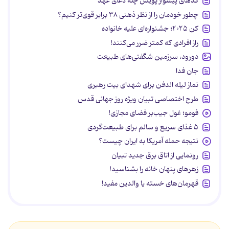
کدهای پیشواز پویش چله دعای عهد
چطور خودمان را از نظر ذهنی ۳۸ برابر قوی‌تر کنیم؟
کن ۲۰۲۵؛ جشنواره‌ای علیه خانواده
راز افرادی که کمتر ضرر می‌کنند!
دورود، سرزمین شگفتی‌های طبیعت
جان فدا
نماز لیله الدفن برای شهدای بیت رهبری
طرح اختصاصی تبیان ویژه روز جهانی قدس
فومو؛ غول جیب‌بر فضای مجازی!
۵ غذای سریع و سالم برای طبیعت‌گردی
نتیجه حمله آمریکا به ایران چیست؟
رونمایی از اتاق برق جدید تبیان
زهرهای پنهان خانه را بشناسید!
قهرمان‌های خسته یا والدین مفید!