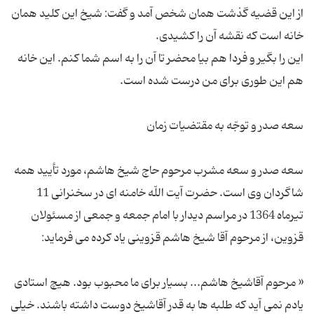
از این قضیه گذشت همان شخص آمد و گفت: شیخ این کلید همان
این را بگیر و فردا هم بیا محضر تا آن را به اسم شما کنم. این خانه
سعه صدر و سعه مشرب مرحوم حاج شیخ هاشم، مورد تأیید همه
شاگردان وی است. حضرت آیت اللّه خامنه ای در سخنرانی 11
تیرماه 1364 در مراسم دیدار با امام جمعه و جمعی از مسئولان
« مرحوم آقاشیخ هاشم... بسیار برای ما محبوب بود. هیچ استادی
یادم نمی آید که طلبه ها به قدر آقاشیخ دوست داشته باشند. خیلی