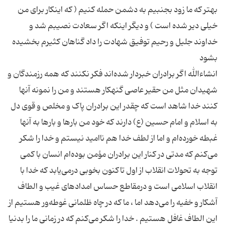
بهتر که ما زود بجنبیم به دشمن حمله کنیم ( که اینکار براى من
خیلى دیر شده است ) و دیگر اینکه اگر سعادت نصیبم شد و
خداوند جلیل و رحیم توفیق شهادت را داد گناهان کثیرم بخشیده
انشاءالله اگر برادران خبردار شده‌اند فکر نکنند که همه رزمندگان و
شهیدان مثل من حقیر عاصى گنهکار هستند و من را نمونه آنها
کنند خدا شاهد است که چقدر این برادران پاک و مخلص و قوى دل
به اسلام و امام حسین (ع) دارند که خود من بارها و بارها به آنها
غبطه خورده‌ام و اما از لطف خدا هم ناامید نیستم و خدا را شکر
مى‌کنم که مدتى در کنار این برادران مؤمن بوده‌ام انسان با کمى
توجه به تحولات انقلاب از اول تاکنون بخوبى درمى‌یابد که خدا با
انقلاب اسلامى است و درمقاطع حساس امدادهاى غیب و الطاف
آشکار و خفیه را مى‌دهد اما ، ما که در چاه ظلمانى غوطه‌ور هستیم از
این الطاف غافل هستیم . خدا را شکر مى‌کنم که در زمانى ما را بدنیا