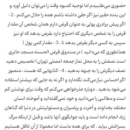
حضورى مى‌طلبیدم اما توجیه کمبود وقت را مى‌توان دلیل آورد و
این بنده حقیر نیز اگر حقى داشته باشم همه را حلال مى‌کنم . 2-
اگر پیش برادرى پولى به عنوان قرض دارم همان شخص آن مقدار
قرض را به شخص دیگرى که احتیاج دارد بقرض بدهد که او نیز
سپس به کسى دیگر بقرض بدهد تا . 3- مقدار کمى پول (
همانطورى که مى‌دانید ) در صندوق قرض الحسنه مسجد حائرى
است نصفش را به محل نماز جمعه (مصلى تهران) تخصیص دهید
نصف دیگرش را به جبهه بدهید . 4- کتابهایى که هست ، منصور
اگر احساس نیاز مى‌کند نگه‌دارد و اگر نه به جایى که بیشتر استفاده
مى‌شود بدهید . دوباره عذرخواهى مى‌کنم که وقت براى نوشتن کم
است و مطالبى را مى‌دانید و خود نمى‌گفته‌اید و آموخته انسان
معتقد بخداوند و آخرت و پیامبران و مسئولیتش در دنیا که گناهان
زیاد انجام داده است و باید جوابگوى آنها باشد و قبل از اینکه مرگ
بسراغش بیاید . که براى همه ماست اما معمولا از آن غافل هستیم