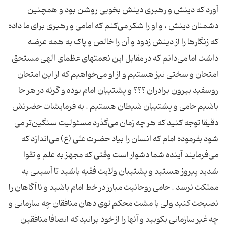
آورد که دینش و رهبرى دینش بخوبى روشن بود و همچنین
دشمنان دینش ، و او را شکر مى‌کنم که امامى و رهبرى براى ما داده
که زنگارها را از دینش زدود و آن را خالص و پاک به همه عرضه
داشت اما مى‌دانم که در مقابل این نعمتهاى عظماى الهى مستحق
امتحان و سختى نیز هستیم و از او مى‌خواهیم که از این امتحان
روسفید بیرون برادران ؟؟؟ و پشتیبان امام بوده و گرنه در هر جا
باشیم حامى و پشتیبان شیطان هستیم . به فرمایشات حضرتش
دقیقا توجه کنید که هر چه زمان مى‌گذرد مسئولیت سنگین‌تر مى
شود بفرموده امام که انسان را بیاد حضرت على (ع) مى‌اندازد که
مى‌فرمایند آینده شما دشوار است وقتى که مجهز به علم و تقوا
شدید پیروز هستید و پشتیبان ولایت فقیه باشید تا آسیبى به
مملکت نرسد . حامى روحانیت مبارز در خط امام باشید و ناآگاهان را
نصیحت کنید ولى با مشت محکم توى دهان منافقان چه سازمانى و
چه غیر سازمانى بکوبید و آنها را از خود برانید که انصافا منافقین