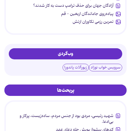
آزادگان جهان برای حذف ترامپ دست به کار شدند؟
پیاده‌روی جاماندگان اربعین - قم
تمرین رزمی تکاوران ارتش
وب‌گردی
سرویس خواب نوزاد
زیورآلات پاندورا
پربحث‌ها
شهید رئیسی، مردی بود از جنس مردم، ساده‌زیست، پرکار و
بی‌ادعا.
کدهای پیشواز پویش چله دعای عهد