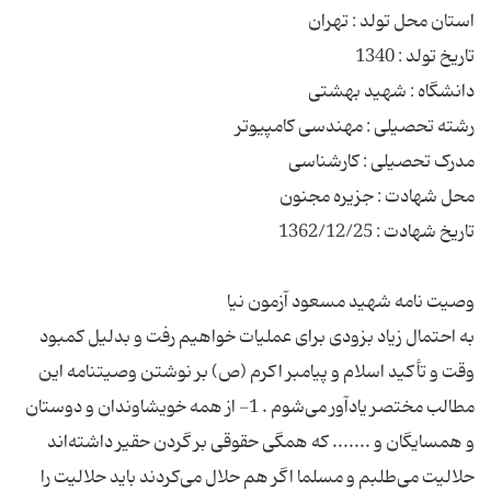
به احتمال زیاد بزودى براى عملیات خواهیم رفت و بدلیل کمبود
وقت و تأکید اسلام و پیامبر اکرم (ص) بر نوشتن وصیتنامه این
مطالب مختصر یادآور مى‌شوم . 1- از همه خویشاوندان و دوستان
و همسایگان و ....... که همگى حقوقى بر گردن حقیر داشته‌اند
حلالیت مى‌طلبم و مسلما اگر هم حلال مى‌کردند باید حلالیت را