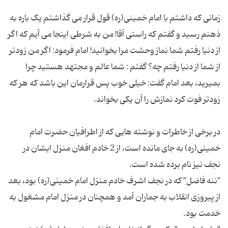
زمانی که داشتم با امام خمینی(ره) قول قرار می گذاشتم یک باره به
ذهنم رسید و گفتم که راستی آقا! من به شرطی اینجا می آیم که اگر
از دنیا رفتم شما نماز وحشت مرا بخوانید! امام فرمود: اگر من زودتر
از شما از دنیا رفتم چه؟ گفتم : شما عالم و مجتهد هستید چرا
بمیرید، بعد امام گفت: خیلی خوب پس قرارمان این باشد که هر که
در برخی از خاطرات و نوشته هایی که از اطرافیان حضرت امام
خمینی(ره) به جای مانده است، از 2 خادم افغان منزل ایشان در
"ننه فاضل" که در نجف اشرف خادم منزل امام خمینی(ره) بود، بعد
از پیروزی انقلاب به جماران آمد و همچنان در منزل امام مشغول به