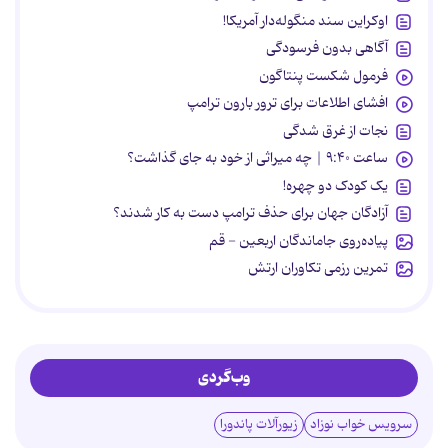
اوکراین سند منگوله‌دار آمریکا!
آگاهی بدون فرسودگی
فرمول شکست پنتاگون
افشای اطلاعات برای ترور بارون ترامپ
نجات از غرق شدگی
ساعت ۹:۴۰ | چه میراثی از خود به جای گذاشت؟
یک کودک دو چهره!
آزادگان جهان برای حذف ترامپ دست به کار شدند؟
پیاده‌روی جاماندگان اربعین - قم
تمرین رزمی تکاوران ارتش
وب‌گردی
سرویس خواب نوزاد
زیورآلات پاندورا