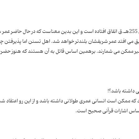
بر اساس اعتقاد شیعیان ولایت امام زمان(عج) در سال 255هـ.ق اتفاق افتاده است و این بدین معناست که در حال حاضر
 ظهور به تعویق می افتد عمر شریفشان بلندتر خواهد شد. اهل تسنن اما پذیرفتن 
حتی غیر ممکن می شمارند. برهمین اساس قائل به آن هستند که هنوز حضر
د که ممکن است انسانی عمری طولانی داشته باشد و از این رو اعتقاد ش