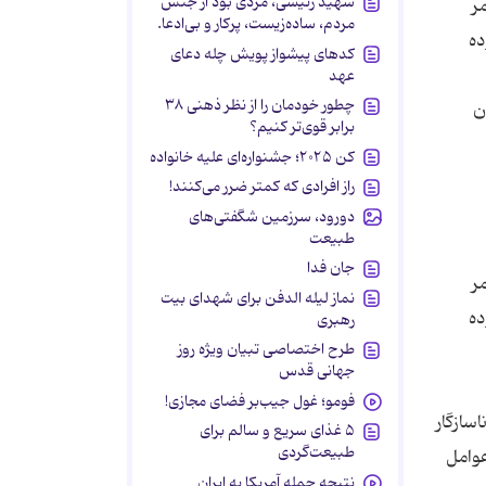
شهید رئیسی، مردی بود از جنس
ر
مردم، ساده‌زیست، پرکار و بی‌ادعا.
ده
کدهای پیشواز پویش چله دعای
عهد
چطور خودمان را از نظر ذهنی ۳۸
ن
برابر قوی‌تر کنیم؟
کن ۲۰۲۵؛ جشنواره‌ای علیه خانواده
راز افرادی که کمتر ضرر می‌کنند!
دورود، سرزمین شگفتی‌های
طبیعت
جان فدا
ر
نماز لیله الدفن برای شهدای بیت
ده
رهبری
طرح اختصاصی تبیان ویژه روز
جهانی قدس
فومو؛ غول جیب‌بر فضای مجازی!
سازگار
۵ غذای سریع و سالم برای
طبیعت‌گردی
عوامل
نتیجه حمله آمریکا به ایران