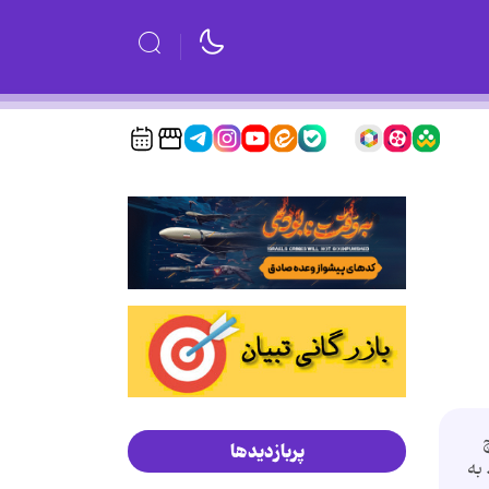
پربازدیدها
به