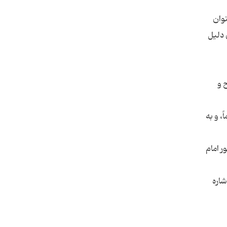
وان
 دلیل
 و
، و به
 امام
بدان اشاره