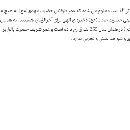
قرآنی گذشت معلوم می شود که عمر طولانی حضرت مهدی(عج) به هیچ عن
ذن الهی حضرت حجت(عج) ذخیره ی الهی برای آخرالزمان هستند. به همین 
بر طبق نقل های معتبر شیعه ولادت حضرت مهدی(عج) در همان سال 255 هـ.ق رخ داده است و عمر شریف حضرت بالغ بر