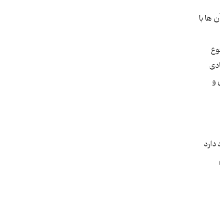
 ها با
وع
ادی
 و
دارد