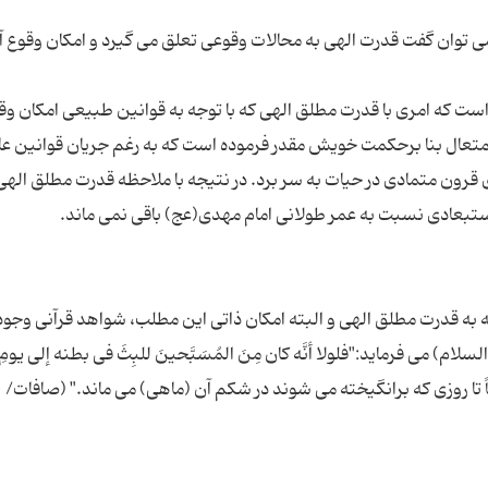
می توان گفت قدرت الهی به محالات وقوعی تعلق می گیرد و امکان وقوع آن
است که امری با قدرت مطلق الهی که با توجه به قوانین طبیعی امکان وق
 متعال بنا برحکمت خویش مقدر فرموده است که به رغم جریان قوانین ع
رون متمادی در حیات به سر برد. در نتیجه با ملاحظه قدرت مطلق الهی
ه به قدرت مطلق الهی و البته امکان ذاتی این مطلب، شواهد قرآنی وجود 
) می فرماید:"فلولا أنَّه کان مِنَ المُسَبَّحینَ للبِثَ فی بطنه إلی یومِ
اً تا روزی که برانگیخته می شوند در شکم آن (ماهی) می ماند." (صافات/