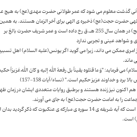
قرآنی گذشت معلوم می شود که عمر طولانی حضرت مهدی(عج) به هیچ عن
ذن الهی حضرت حجت(عج) ذخیره ی الهی برای آخر الزمان هستند. به همین
برطبق نقل های معتبر شیعه ولادت حضرت مهدی(عج) در همان سال 255 هـ.ق رخ داده است و عمر شریف حضرت بالغ بر
خیز امری ممکن می داند، زیرا می گوید اگر یونس(علیه السلام) اهل تسبیح
رماید: "وَ ما قتلوه یقیناً بل رفعهُ الله إلیه و کانَ اللهُ عَزیزاً حکیماً
م اکنون نیز زنده هستند و برطبق روایات متعددی ایشان در زمان ظهور
اشاره ی دیگر قرآنی به خود حضرت نوح (علیه السلام) است که آیه شریفه ی 14 سوره ی مبارکه ی عنکبوت که ذکر گردید 