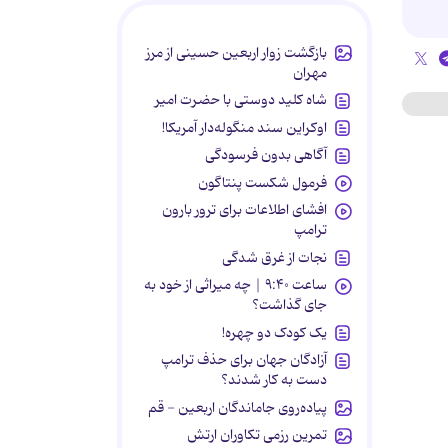
بازگشت زوار اربعین حسینی از مرز
مهران
شاه کلید دوستی با حضرت امیر
اوکراین سند منگوله‌دار آمریکا!
آگاهی بدون فرسودگی
فرمول شکست پنتاگون
افشای اطلاعات برای ترور بارون
ترامپ
نجات از غرق شدگی
ساعت ۹:۴۰ | چه میراثی از خود به
جای گذاشت؟
یک کودک دو چهره!
آزادگان جهان برای حذف ترامپ
دست به کار شدند؟
پیاده‌روی جاماندگان اربعین - قم
تمرین رزمی تکاوران ارتش