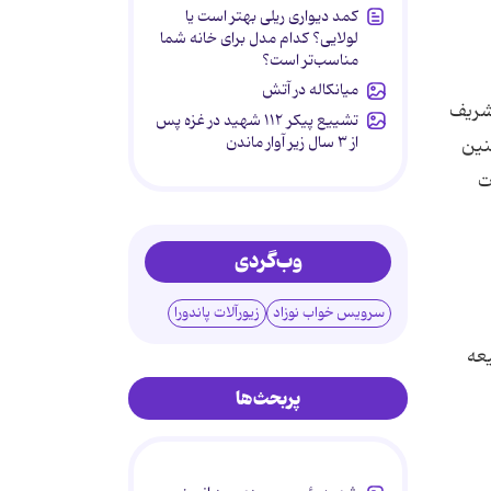
کمد دیواری ریلی بهتر است یا
لولایی؟ کدام مدل برای خانه شما
مناسب‌تر است؟
میانکاله در آتش
 عمر شریف
تشییع پیکر ۱۱۲ شهید در غزه پس
از ۳ سال زیر آوار ماندن
چنین
ت
وب‌گردی
سرویس خواب نوزاد
زیورآلات پاندورا
یعه
پربحث‌ها