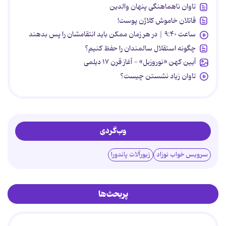
تاوان ناهماهنگی پنهان والدین
قاتلان خاموش کلاژن پوست!
ساعت ۹:۴۰ | در هر زمان ممکن باید انتقامشان را پس بدهند
چگونه استقلال سالمندان را حفظ کنیم؟
آیین کهن «نوروزبل» - آغاز قرن ۱۷ دیلمی
تاوان زیاد نشستن چیست؟
وب‌گردی
سرویس خواب نوزاد
زیورآلات پاندورا
پربحث‌ها