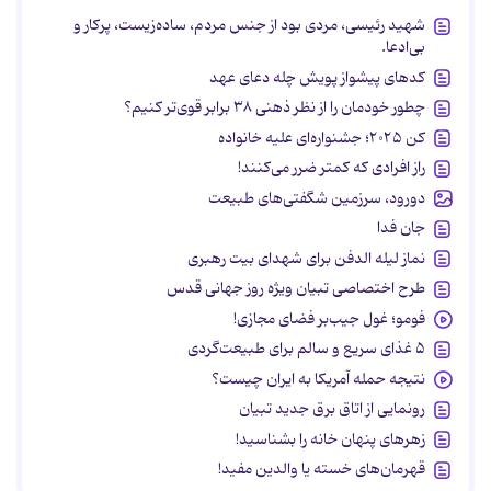
شهید رئیسی، مردی بود از جنس مردم، ساده‌زیست، پرکار و
بی‌ادعا.
کدهای پیشواز پویش چله دعای عهد
چطور خودمان را از نظر ذهنی ۳۸ برابر قوی‌تر کنیم؟
کن ۲۰۲۵؛ جشنواره‌ای علیه خانواده
راز افرادی که کمتر ضرر می‌کنند!
دورود، سرزمین شگفتی‌های طبیعت
جان فدا
نماز لیله الدفن برای شهدای بیت رهبری
طرح اختصاصی تبیان ویژه روز جهانی قدس
فومو؛ غول جیب‌بر فضای مجازی!
۵ غذای سریع و سالم برای طبیعت‌گردی
نتیجه حمله آمریکا به ایران چیست؟
رونمایی از اتاق برق جدید تبیان
زهرهای پنهان خانه را بشناسید!
قهرمان‌های خسته یا والدین مفید!