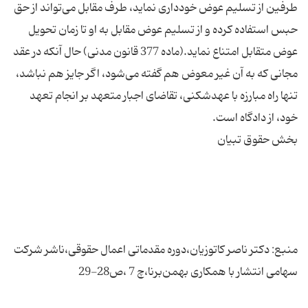
طرفین از تسلیم عوض خودداری نماید، طرف مقابل می‌تواند از حق
حبس استفاده کرده و از تسلیم عوض مقابل به او تا زمان تحویل
عوض متقابل امتناع نماید.(ماده 377 قانون مدنی) حال آنکه در عقد
مجانی که به آن غیر معوض هم گفته می‌شود، اگر جایز هم نباشد،
تنها راه مبارزه با عهدشکنی، تقاضای اجبار متعهد بر انجام تعهد
منبع: دکتر ناصر کاتوزیان،دوره مقدماتی اعمال حقوقی،ناشر شرکت
سهامی انتشار با همکاری بهمن‌برنا،چ 7 ،ص28-29