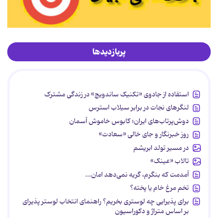
پربازدیدها
استفاده از جادوی «تکنیک ساندویچ» در زندگی مشترک
لنگرهای نجات در برابر سیلاب استرس
دوش‌پرتاب‌های ایران؛ کابوس خاموش آسمان
روز خبرنگار و جای خالی «سعادت»
در مسیر تولد ابریشم
تالاب «عینک»
آمدمت که بنگرم، گریه نمی‌دهد امان...
تخم مرغ خام یا پخته؟
برای پذیرایی چه لوستری بخریم؟ راهنمای انتخاب لوستر پذیرای
بر اساس متراژ و دکوراسیون