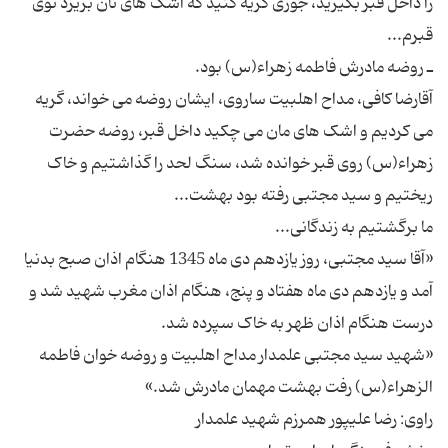
را داخل قبر بگیرید، جوری گریه کنید که اشک های تان بریزد توی
آقارضا کافی، مداح اهلبیت ساروی، ایشان روضه می خواند، گریه
می کردیم و اشک های مان می چکید داخل قبر، روضه حضرت
زهراء(س) روی قبر خوانده شد، سنگ لحد را گذاشتیم و خاک
«آقا سید مجتبی، روز یازدهم دی ماه 1345 هنگام اذان صبح بدنیا
آمد و یازدهم دی ماه هفتاد و پنج، هنگام اذان مغرب شهید شد و
«شهید سید مجتبی علمدار مداح اهلبیت و روضه خوان فاطمه