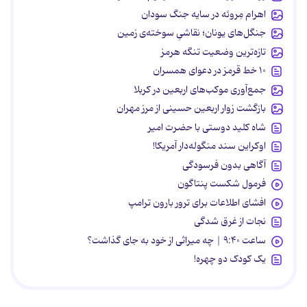
اهرام مِروئه در سایه جنگ سودان
جنگل‌های یونان؛ نقاشیِ سوخته‌ی زمین
تازه‌ترین وضعیت تنگه هرمز
۱۰ خط قرمز در دعوای همسران
جمع‌آوری موکب‌های اربعین در کربلا
بازگشت زوار اربعین حسینی از مرز مهران
شاه کلید دوستی با حضرت امیر
اوکراین سند منگوله‌دار آمریکا!
آگاهی بدون فرسودگی
فرمول شکست پنتاگون
افشای اطلاعات برای ترور بارون ترامپ
نجات از غرق شدگی
ساعت ۹:۴۰ | چه میراثی از خود به جای گذاشت؟
یک کودک دو چهره!