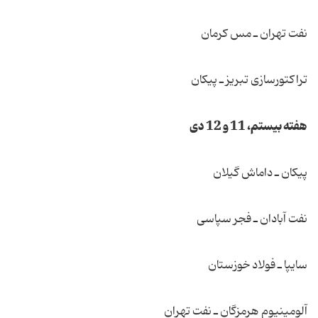
نفت تهران ـ مس كرمان
تراكتورسازی تبریز ـ پیكان
هفته بیستم، 11 و 12 دی
پیكان ـ داماش گیلان
نفت آبادان ـ فجر سپاسی
سایپا ـ فولاد خوزستان
آلومینیوم هرمزگان ـ نفت تهران