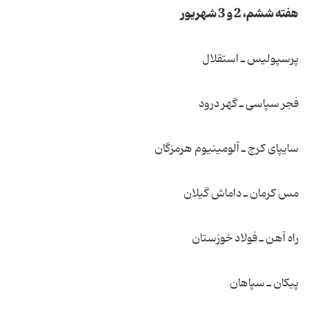
هفته ششم، 2 و 3 شهریور
پرسپولیس ـ استقلال
فجر سپاسی ـ گهر درود
سایپای كرج ـ آلومینیوم هرمزگان
مس كرمان ـ داماش گیلان
راه آهن ـ فولاد خوزستان
پیكان ـ سپاهان