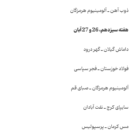
ذوب آهن ـ آلومینیوم هرمزگان
هفته سیزدهم، 26 و 27 آبان
داماش گیلان ـ گهر درود
فولاد خوزستان ـ فجر سپاسی
آلومینیوم هرمزگان ـ صبای قم
سایپای كرج ـ نفت آبادان
مس كرمان ـ پرسپولیس