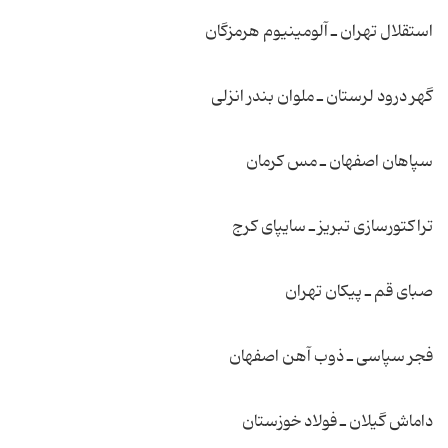
استقلال تهران ـ آلومینیوم هرمزگان
گهر درود لرستان ـ ملوان بندر انزلی
سپاهان اصفهان ـ مس كرمان
تراكتورسازی تبریز ـ سایپای كرج
صبای قم ـ پیكان تهران
فجر سپاسی ـ ذوب آهن اصفهان
داماش گیلان ـ فولاد خوزستان