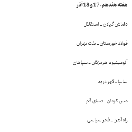
هفته هفدهم، 17 و 18 آذر
داماش گیلان ـ استقلال
فولاد خوزستان ـ نفت تهران
آلومینیوم هرمزگان ـ سپاهان
سایپا ـ گهر درود
مس كرمان ـ صبای قم
راه آهن ـ فجر سپاسی