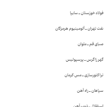
فولاد خوزستان ـ سایپا
نفت تهران ـ آلومینیوم هرمزگان
صبای قم ـ ملوان
گهر زاگرس ـ پرسپولیس
تراكتورسازی ـ مس كرمان
سپاهان ـ راه آهن
استقلال ـ ذوب آهن