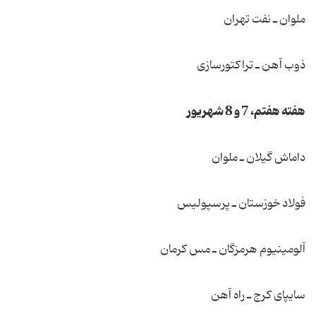
ملوان ـ نفت تهران
ذوب آهن ـ تراكتورسازی
هفته هفتم، 7 و 8 شهریور
داماش گیلان ـ ملوان
فولاد خوزستان ـ پرسپولیس
آلومینیوم هرمزگان ـ مس كرمان
سایپای كرج ـ راه آهن