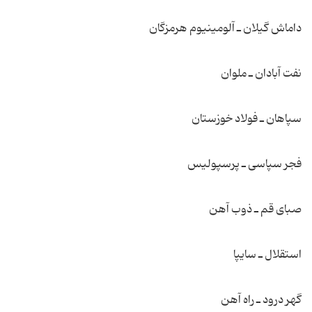
داماش گیلان ـ آلومینیوم هرمزگان
نفت آبادان ـ ملوان
سپاهان ـ فولاد خوزستان
فجر سپاسی ـ پرسپولیس
صبای قم ـ ذوب آهن
استقلال ـ سایپا
گهر درود ـ راه آهن