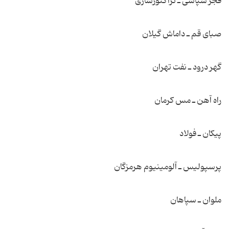
فجر سپاسی ـ تراكتورسازی
صبای قم ـ داماش گیلان
گهر درود ـ نفت تهران
راه آهن ـ مس كرمان
پیكان ـ فولاد
پرسپولیس ـ آلومینیوم هرمزگان
ملوان ـ سپاهان