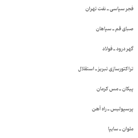
فجر سپاسی ـ نفت تهران
صبای قم ـ سپاهان
گهر درود ـ فولاد
تراكتورسازی تبریز ـ استقلال
پیكان ـ مس كرمان
پرسپولیس ـ راه آهن
ملوان ـ سایپا