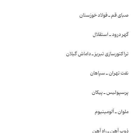
صبای قم ـ فولاد خوزستان
گهر درود ـ استقلال
تراكتورسازی تبریز ـ داماش گیلان
نفت تهران ـ سپاهان
پرسپولیس ـ پیكان
ملوان ـ آلومینیوم
ذوب آهن ـ راه آهن