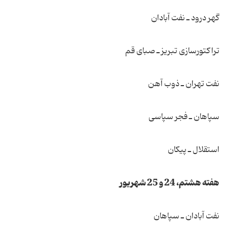
گهر درود ـ نفت آبادان
تراكتورسازی تبریز ـ صبای قم
نفت تهران ـ ذوب آهن
سپاهان ـ فجر سپاسی
استقلال ـ پیكان
هفته هشتم، 24 و 25 شهریور
نفت آبادان ـ سپاهان