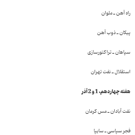
راه آهن ـ ملوان
پیكان ـ ذوب آهن
سپاهان ـ تراكتورسازی
استقلال ـ نفت تهران
هفته چهاردهم، 1 و 2 آذر
نفت آبادان ـ مس كرمان
فجر سپاسی ـ سایپا