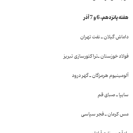
هفته پانزدهم، 6 و 7 آذر
داماش گیلان ـ نفت تهران
فولاد خوزستان ـ‌تراكتورسازی تبریز
آلومینیوم هرمزگان ـ گهر درود
سایپا ـ صبای قم
مس كرمان ـ فجر سپاسی