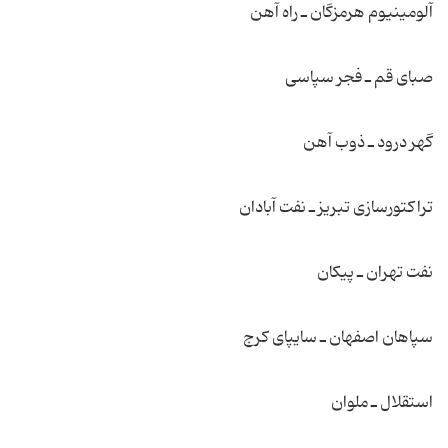
آلومینیوم هرمزگان ـ راه آهن
صبای قم ـ فجر سپاسی
گهر درود ـ ذوب آهن
تراكتورسازی تبریز ـ نفت آبادان
نفت تهران ـ پیكان
سپاهان اصفهان ـ سایپای كرج
استقلال ـ ملوان