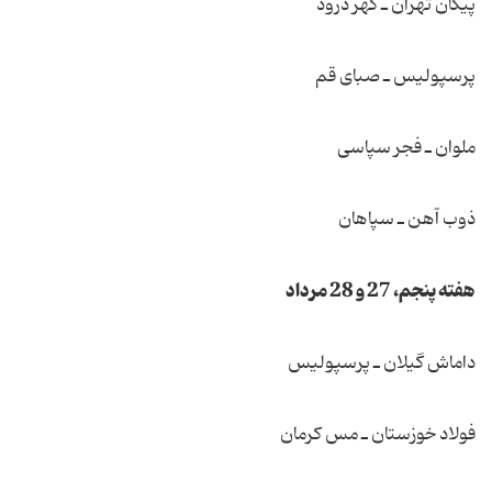
پیكان تهران ـ گهر درود
پرسپولیس ـ صبای قم
ملوان ـ فجر سپاسی
ذوب آهن ـ سپاهان
هفته پنجم، 27 و 28 مرداد
داماش گیلان ـ پرسپولیس
فولاد خوزستان ـ مس كرمان