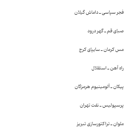
فجر سپاسی ـ داماش گیلان
صبای قم ـ گهر درود
مس كرمان ـ سایپای كرج
راه آهن ـ استقلال
پیكان ـ آلومینیوم هرمزگان
پرسپولیس ـ نفت تهران
ملوان ـ تراكتورسازی تبریز