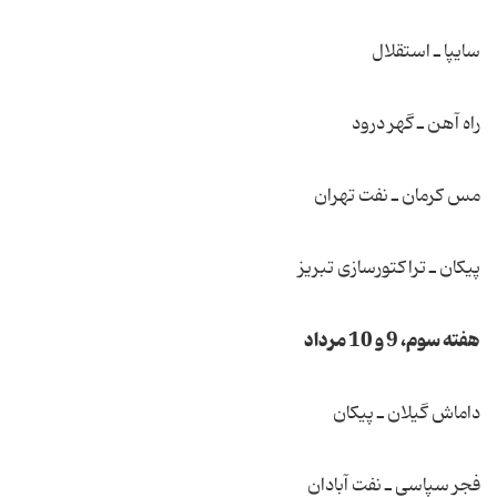
سایپا ـ استقلال
راه آهن ـ گهر درود
مس كرمان ـ نفت تهران
پیكان ـ تراكتورسازی تبریز
هفته سوم، 9 و 10 مرداد
داماش گیلان ـ پیكان
فجر سپاسی ـ نفت آبادان