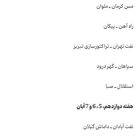
مس كرمان ـ ملوان
راه آهن ـ پیكان
نفت تهران ـ تراكتورسازی تبریز
سپاهان ـ گهر درود
استقلال ـ صبا
هفته دوازدهم، 5 ، 6 و 7 آبان
نفت آبادان ـ داماش گیلان