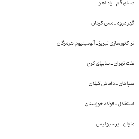
صبای قم ـ راه آهن
گهر درود ـ مس كرمان
تراكتورسازی تبریز ـ آلومینیوم هرمزگان
نفت تهران ـ سایپای كرج
سپاهان ـ داماش گیلان
استقلال ـ فولاد خوزستان
ملوان ـ پرسپولیس