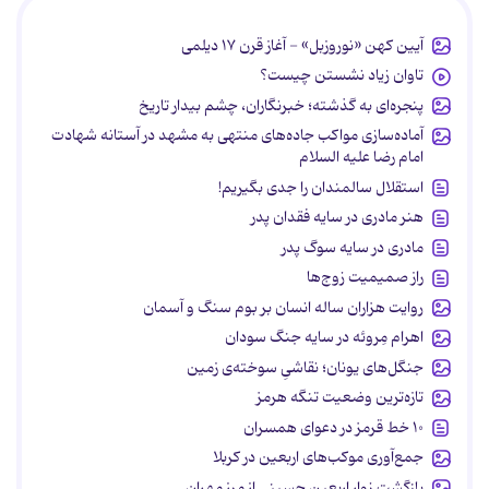
آیین کهن «نوروزبل» - آغاز قرن ۱۷ دیلمی
تاوان زیاد نشستن چیست؟
پنجره‌ای به گذشته؛ خبرنگاران، چشم بیدار تاریخ
آماده‌سازی مواکب جاده‌های منتهی به مشهد در آستانه شهادت
امام رضا علیه السلام
استقلال سالمندان را جدی بگیریم!
هنر مادری در سایه‌ فقدان پدر
مادری در سایه سوگ پدر
راز صمیمیت زوج‌ها
روایت هزاران ساله انسان بر بوم سنگ و آسمان
اهرام مِروئه در سایه جنگ سودان
جنگل‌های یونان؛ نقاشیِ سوخته‌ی زمین
تازه‌ترین وضعیت تنگه هرمز
۱۰ خط قرمز در دعوای همسران
جمع‌آوری موکب‌های اربعین در کربلا
بازگشت زوار اربعین حسینی از مرز مهران