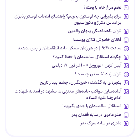
تخم مرغ خام یا پخته؟
برای پذیرایی چه لوستری بخریم؟ راهنمای انتخاب لوستر پذیرای
بر اساس متراژ و دکوراسیون
تاوان ناهماهنگی پنهان والدین
قاتلان خاموش کلاژن پوست!
ساعت ۹:۴۰ | در هر زمان ممکن باید انتقامشان را پس بدهند
چگونه استقلال سالمندان را حفظ کنیم؟
آیین کهن «نوروزبل» - آغاز قرن ۱۷ دیلمی
تاوان زیاد نشستن چیست؟
پنجره‌ای به گذشته؛ خبرنگاران، چشم بیدار تاریخ
آماده‌سازی مواکب جاده‌های منتهی به مشهد در آستانه شهادت
امام رضا علیه السلام
استقلال سالمندان را جدی بگیریم!
هنر مادری در سایه‌ فقدان پدر
مادری در سایه سوگ پدر