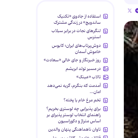
استفاده از جادوی «تکنیک
ساندویچ» در زندگی مشترک
لنگرهای نجات در برابر سیلاب
استرس
دوش‌پرتاب‌های ایران؛ کابوس
خاموش آسمان
روز خبرنگار و جای خالی «سعادت»
در مسیر تولد ابریشم
تالاب «عینک»
آمدمت که بنگرم، گریه نمی‌دهد
امان...
تخم مرغ خام یا پخته؟
برای پذیرایی چه لوستری بخریم؟
راهنمای انتخاب لوستر پذیرای بر
اساس متراژ و دکوراسیون
تاوان ناهماهنگی پنهان والدین
قاتلان خاموش کلاژن پوست!