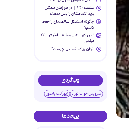
ساعت ۹:۴۰ | در هر زمان ممکن
باید انتقامشان را پس بدهند
چگونه استقلال سالمندان را حفظ
کنیم؟
آیین کهن «نوروزبل» - آغاز قرن ۱۷
دیلمی
تاوان زیاد نشستن چیست؟
وب‌گردی
سرویس خواب نوزاد
زیورآلات پاندورا
پربحث‌ها