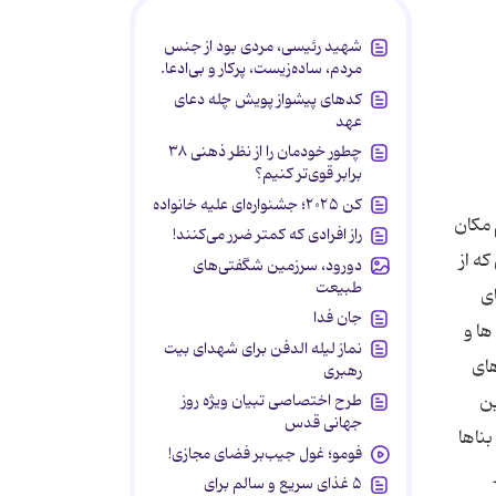
شهید رئیسی، مردی بود از جنس
مردم، ساده‌زیست، پرکار و بی‌ادعا.
کدهای پیشواز پویش چله دعای
عهد
چطور خودمان را از نظر ذهنی ۳۸
برابر قوی‌تر کنیم؟
کن ۲۰۲۵؛ جشنواره‌ای علیه خانواده
سط 62حجره ای که جهت سکونت طلاب ساخته شده ، از چهار جهت محصور شده است . در سردر هر یک از حجره ها طرحی بدیع و مجزا از یکدیگر با مقرنس کاری زیبا تزئین یافته است. در اصلی بسیار بزرگ، دو لَتی و فلزی است ودر قسمت بیرونی با کاشی کاری های معرق و مقرنس کاری زیبایی تزئین شده لست. گنبد اصلی عمارت بر روی شبستان تابستانی و تماماً از بیرون و درون کاشی کاری می باشد. کل ساختمان دارای 8 مناره است که تماماً با کاشیکاری تزئین شده است . ( برای مشاهده عکس های این مسجد
راز افرادی که کمتر ضرر می‌کنند!
دورود، سرزمین شگفتی‌های
طبیعت
جان فدا
نماز لیله الدفن برای شهدای بیت
رهبری
طرح اختصاصی تبیان ویژه روز
جهانی قدس
فومو؛ غول جیب‌بر فضای مجازی!
۵ غذای سریع و سالم برای