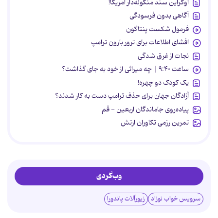
اوکراین سند منگوله‌دار آمریکا!
آگاهی بدون فرسودگی
فرمول شکست پنتاگون
افشای اطلاعات برای ترور بارون ترامپ
نجات از غرق شدگی
ساعت ۹:۴۰ | چه میراثی از خود به جای گذاشت؟
یک کودک دو چهره!
آزادگان جهان برای حذف ترامپ دست به کار شدند؟
پیاده‌روی جاماندگان اربعین - قم
تمرین رزمی تکاوران ارتش
وب‌گردی
سرویس خواب نوزاد
زیورآلات پاندورا