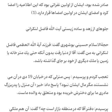
صادر شده بود، ایشان از اولین نفراتی بود كه این اطلاعیه را امضا
حجةالاسلام حسینی بوشهری گفت: فرزند آیة الله العظمی فاضل
لنكرانی به من گفت: آقا از دنیا رفت بدون آنكه حتی یك متر خانه یا
تعجب كردم و پرسیدم : پس منزلی كه در خیابان 19 دی در آن می
نشستند مگر مال ایشان نبود؟ پاسخ داد: خیر ؛ آن منزل را پدربزرگ
پرسیدم: دفتر آقا كه در منطقه بازار است چه؟ گفت: آن هم ملكی