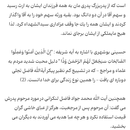
است كه از پدربزرگ پدری مان به همه فرزندان ایشان به ارث رسید
و سهم آقا در آن دو دانگ بود. بقیه ورثه سهم خود را به آقا واگذار
كردند و ایشان همه را یك جا وقف عزاداری سیدالشهداء كرد. لذا
حسینی بوشهری با اشاره به آیه شریفه : "إِنَّ الَّذِینَ آمَنُوا وَعَمِلُوا
الصَّالِحَاتِ سَیَجْعَلُ لَهُمُ الرَّحْمَنُ وُدًّا " دلیل محبت شدید مردم به
علماء و مراجع - كه در تشییع كم نظیر پیكر آیةالله فاضل تجلی
همچنین آیت الله محمد جواد فاضل لنکرانی در مورد مرحوم پدرش
می گفت: آن مرحوم پس از مرجعیت، هرگز از عبای خاشی گران
قیمت استفاده نکرد و هر چه عبا هدیه می آوردند به دیگران می