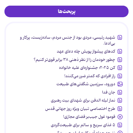
پربحث‌ها
شهید رئیسی، مردی بود از جنس مردم، ساده‌زیست، پرکار و
بی‌ادعا.
کدهای پیشواز پویش چله دعای عهد
چطور خودمان را از نظر ذهنی ۳۸ برابر قوی‌تر کنیم؟
کن ۲۰۲۵؛ جشنواره‌ای علیه خانواده
راز افرادی که کمتر ضرر می‌کنند!
دورود، سرزمین شگفتی‌های طبیعت
جان فدا
نماز لیله الدفن برای شهدای بیت رهبری
طرح اختصاصی تبیان ویژه روز جهانی قدس
فومو؛ غول جیب‌بر فضای مجازی!
۵ غذای سریع و سالم برای طبیعت‌گردی
نتیجه حمله آمریکا به ایران چیست؟