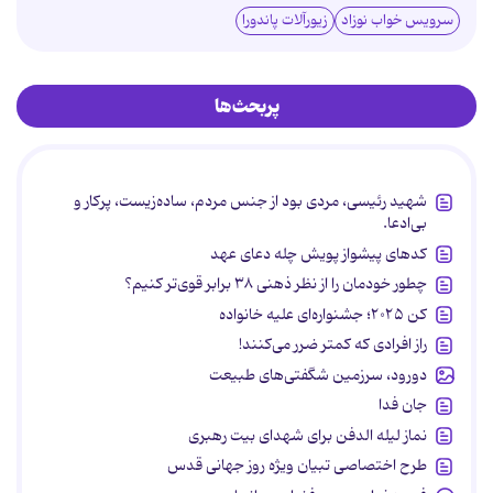
سرویس خواب نوزاد
زیورآلات پاندورا
پربحث‌ها
شهید رئیسی، مردی بود از جنس مردم، ساده‌زیست، پرکار و
بی‌ادعا.
کدهای پیشواز پویش چله دعای عهد
چطور خودمان را از نظر ذهنی ۳۸ برابر قوی‌تر کنیم؟
کن ۲۰۲۵؛ جشنواره‌ای علیه خانواده
راز افرادی که کمتر ضرر می‌کنند!
دورود، سرزمین شگفتی‌های طبیعت
جان فدا
نماز لیله الدفن برای شهدای بیت رهبری
طرح اختصاصی تبیان ویژه روز جهانی قدس