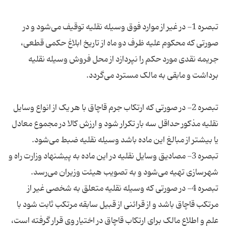
تبصره 1- در غیر از موارد فوق وسیله نقلیه توقیف می‌شود و در
صورتی که محکوم علیه ظرف دو ماه از تاریخ ابلاغ حکمی قطعی،
جریمه نقدی مورد حکم را نپردازد از محل فروش وسیله نقلیه
تبصره 2- در صورتی که ارتکاب جرم قاچاق با هر یک از انواع وسایل
نقلیه مذکور حداقل سه بار تکرار شود و ارزش کالا در مجموع معادل
تبصره 3- مصادیق وسایل نقلیه در این ماده به پیشنهاد وزارت راه و
تبصره 4- در صورتی که وسیله نقلیه متعلق به شخصی غیر از
مرتکب قاچاق باشد و از قرائنی از قبیل سابقه مرتکب ثابت شود با
علم و اطلاع مالک برای ارتکاب قاچاق در اختیار وی قرار گرفته است،