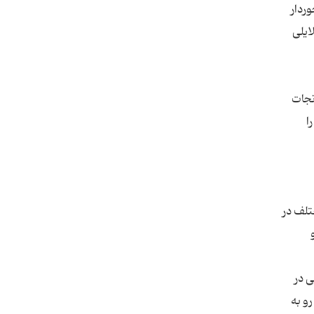
ردار
ایلی
نجات
ا
تلف در
ی در
رو به