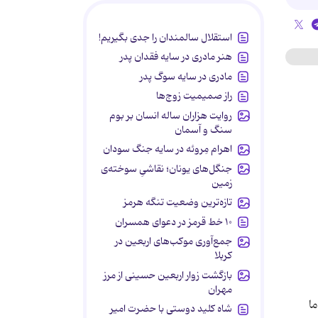
استقلال سالمندان را جدی بگیریم!
هنر مادری در سایه‌ فقدان پدر
مادری در سایه سوگ پدر
راز صمیمیت زوج‌ها
روایت هزاران ساله انسان بر بوم
سنگ و آسمان
اهرام مِروئه در سایه جنگ سودان
جنگل‌های یونان؛ نقاشیِ سوخته‌ی
زمین
تازه‌ترین وضعیت تنگه هرمز
۱۰ خط قرمز در دعوای همسران
جمع‌آوری موکب‌های اربعین در
کربلا
بازگشت زوار اربعین حسینی از مرز
مهران
ا
شاه کلید دوستی با حضرت امیر