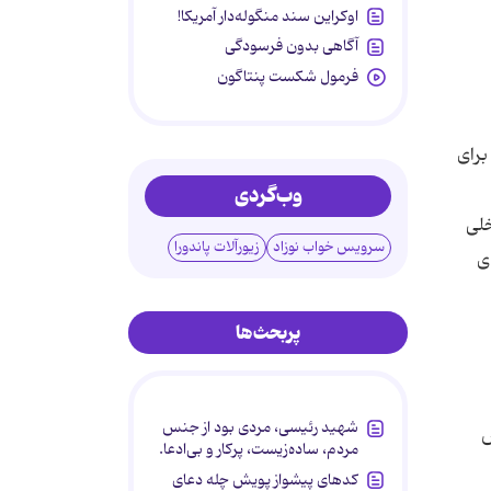
اوکراین سند منگوله‌دار آمریکا!
آگاهی بدون فرسودگی
فرمول شکست پنتاگون
برای
وب‌گردی
خلی
سرویس خواب نوزاد
زیورآلات پاندورا
ی
پربحث‌ها
شهید رئیسی، مردی بود از جنس
لص
مردم، ساده‌زیست، پرکار و بی‌ادعا.
کدهای پیشواز پویش چله دعای