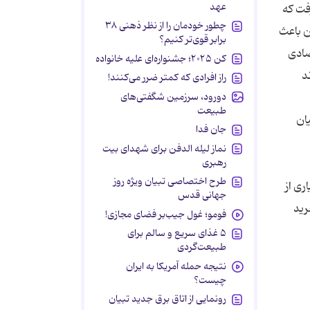
عهد
فت که
چطور خودمان را از نظر ذهنی ۳۸
ن باعث
برابر قوی‌تر کنیم؟
صادی
کن ۲۰۲۵؛ جشنواره‌ای علیه خانواده
د
راز افرادی که کمتر ضرر می‌کنند!
دورود، سرزمین شگفتی‌های
طبیعت
ان
جان فدا
نماز لیله الدفن برای شهدای بیت
رهبری
طرح اختصاصی تبیان ویژه روز
ری از
جهانی قدس
رید
فومو؛ غول جیب‌بر فضای مجازی!
۵ غذای سریع و سالم برای
طبیعت‌گردی
نتیجه حمله آمریکا به ایران
چیست؟
رونمایی از اتاق برق جدید تبیان