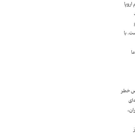
اروپا
ت. با
ا
رض خطر
‌ای
ان،