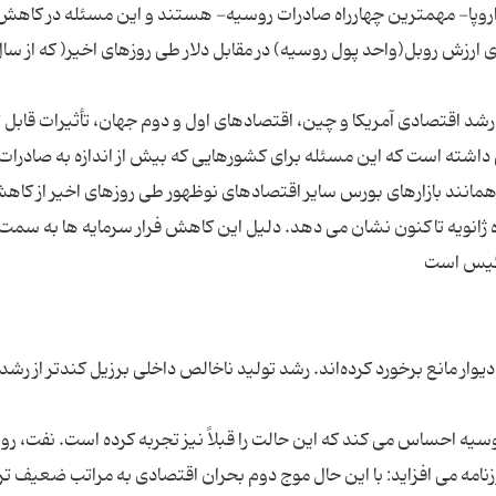
 اروپا- مهمترین چهارراه صادرات روسیه- هستند و این مسئله در کاهش
روبل(واحد پول روسیه) در مقابل دلار طی روزهای اخیر( که از سا
 رشد اقتصادی آمریکا و چین، اقتصادهای اول و دوم جهان، تأثیرات قابل
داشته است که این مسئله برای کشورهایی که بیش از اندازه به صادرات 
انند بازارهای بورس سایر اقتصادهای نوظهور طی روزهای اخیر از کاه
وردار بوده و این کاهش رقم 7% را از ماه ژانویه تاکنون نشان می دهد. دلیل این کاهش فرار سرمایه ها به سمت
وار مانع برخورد کرده‌اند. رشد تولید ناخالص داخلی برزیل کندتر از رشد 
سیه احساس می کند که این حالت را قبلاً نیز تجربه کرده است. نفت، روب
نامه می افزاید: با این حال موج دوم بحران اقتصادی به مراتب ضعیف تر 