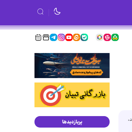
،
پربازدیدها