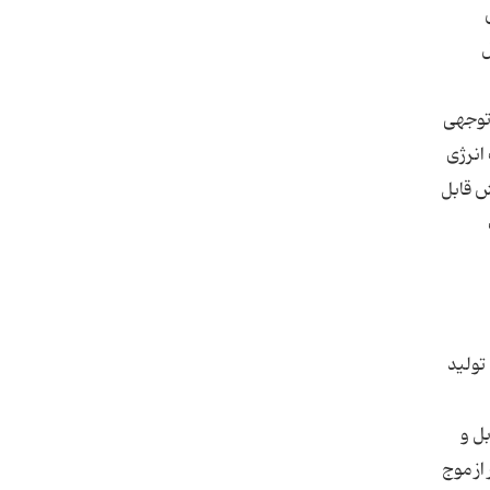
ل
 توجهی
انرژی
ش قابل
تولید
ل و
از موج