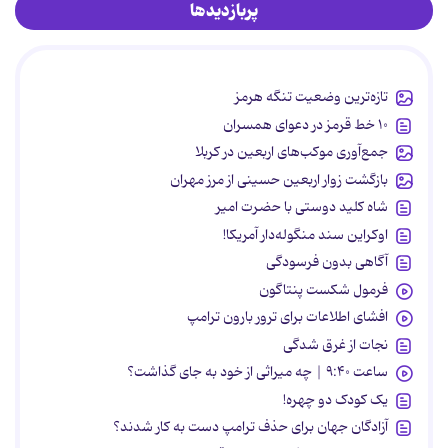
پربازدیدها
تازه‌ترین وضعیت تنگه هرمز
۱۰ خط قرمز در دعوای همسران
جمع‌آوری موکب‌های اربعین در کربلا
بازگشت زوار اربعین حسینی از مرز مهران
شاه کلید دوستی با حضرت امیر
اوکراین سند منگوله‌دار آمریکا!
آگاهی بدون فرسودگی
فرمول شکست پنتاگون
افشای اطلاعات برای ترور بارون ترامپ
نجات از غرق شدگی
ساعت ۹:۴۰ | چه میراثی از خود به جای گذاشت؟
یک کودک دو چهره!
آزادگان جهان برای حذف ترامپ دست به کار شدند؟