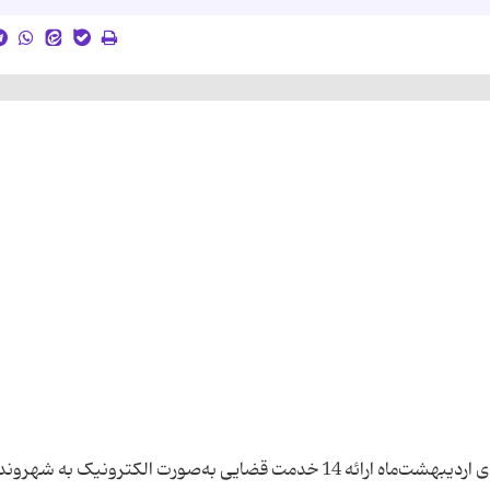
رئیس مرکز آمار و انفورماتیک قوه‌قضاییه گفت: از ابتدای اردیبهشت‌ماه ارائه 14 خدمت قضایی به‌صورت الکترونیک ب