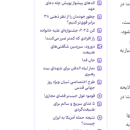
کدهای پیشواز پویش چله دعای
: در
عهد
چطور خودمان را از نظر ذهنی ۳۸
ست،
برابر قوی‌تر کنیم؟
کن ۲۰۲۵؛ جشنواره‌ای علیه خانواده
راز افرادی که کمتر ضرر می‌کنند!
دورود، سرزمین شگفتی‌های
ز به
طبیعت
جان فدا
نماز لیله الدفن برای شهدای بیت
رهبری
طرح اختصاصی تبیان ویژه روز
لایحه
جهانی قدس
فومو؛ غول جیب‌بر فضای مجازی!
: در
۵ غذای سریع و سالم برای
طبیعت‌گردی
ا
نتیجه حمله آمریکا به ایران
چیست؟
ه