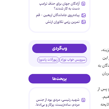
آزادگان جهان برای حذف ترامپ
دست به کار شدند؟
پیاده‌روی جاماندگان اربعین - قم
تمرین رزمی تکاوران ارتش
وب‌گردی
ینه،
این
سرویس خواب نوزاد
زیورآلات پاندورا
گان به
ریان
پربحث‌ها
ه و پس از
شهید رئیسی، مردی بود از جنس
لایحه
مردم، ساده‌زیست، پرکار و بی‌ادعا.