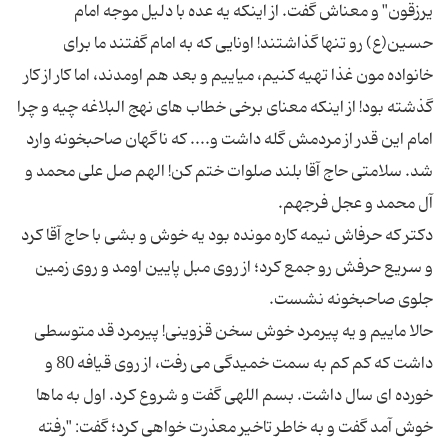
یرزقون" و معناش گفت. از اینکه یه عده با دلیل موجه امام
حسین(ع) رو تنها گذاشتند! اونایی که به امام گفتند ما برای
خانواده مون غذا تهیه کنیم، میاییم و بعد هم اومدند، اما کار از کار
گذشته بود! از اینکه معنای برخی خطاب های نهج البلاغه چیه و چرا
امام این قدر از مردمش گله داشت و.... که ناگهان صاحبخونه وارد
شد. سلامتی حاج آقا بلند صلوات ختم کن! الهم صل علی محمد و
دکتر که حرفاش نیمه کاره مونده بود یه خوش و بشی با حاج آقا کرد
و سریع حرفش رو جمع کرد؛ از روی مبل پایین اومد و روی زمین
حالا ماییم و یه پیرمرد خوش سخن قزوینی! پیرمرد قد متوسطی
داشت که کم کم به سمت خمیدگی می رفت، از روی قیافه 80 و
خورده ای سال داشت. بسم اللهی گفت و شروع کرد. اول به ماها
خوش آمد گفت و به خاطر تاخیر معذرت خواهی کرد؛‌ گفت: "رفته