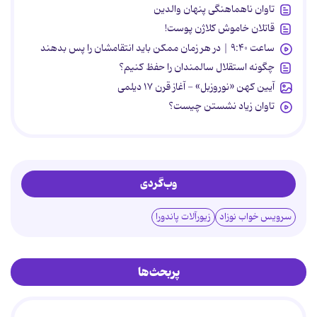
تاوان ناهماهنگی پنهان والدین
قاتلان خاموش کلاژن پوست!
ساعت ۹:۴۰ | در هر زمان ممکن باید انتقامشان را پس بدهند
چگونه استقلال سالمندان را حفظ کنیم؟
آیین کهن «نوروزبل» - آغاز قرن ۱۷ دیلمی
تاوان زیاد نشستن چیست؟
وب‌گردی
سرویس خواب نوزاد
زیورآلات پاندورا
پربحث‌ها