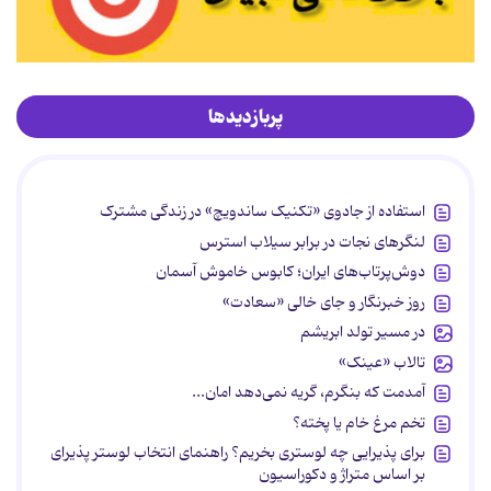
پربازدیدها
استفاده از جادوی «تکنیک ساندویچ» در زندگی مشترک
لنگرهای نجات در برابر سیلاب استرس
دوش‌پرتاب‌های ایران؛ کابوس خاموش آسمان
روز خبرنگار و جای خالی «سعادت»
در مسیر تولد ابریشم
تالاب «عینک»
آمدمت که بنگرم، گریه نمی‌دهد امان...
تخم مرغ خام یا پخته؟
برای پذیرایی چه لوستری بخریم؟ راهنمای انتخاب لوستر پذیرای
بر اساس متراژ و دکوراسیون