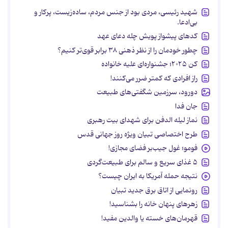
شهید رئیسی، مردی بود از جنس مردم، ساده‌زیست، پرکار و
بی‌ادعا.
کدهای پیشواز پویش چله دعای عهد
چطور خودمان را از نظر ذهنی ۳۸ برابر قوی‌تر کنیم؟
کن ۲۰۲۵؛ جشنواره‌ای علیه خانواده
راز افرادی که کمتر ضرر می‌کنند!
دورود، سرزمین شگفتی‌های طبیعت
جان فدا
نماز لیله الدفن برای شهدای بیت رهبری
طرح اختصاصی تبیان ویژه روز جهانی قدس
فومو؛ غول جیب‌بر فضای مجازی!
۵ غذای سریع و سالم برای طبیعت‌گردی
نتیجه حمله آمریکا به ایران چیست؟
رونمایی از اتاق برق جدید تبیان
زهرهای پنهان خانه را بشناسید!
قهرمان‌های خسته یا والدین مفید!