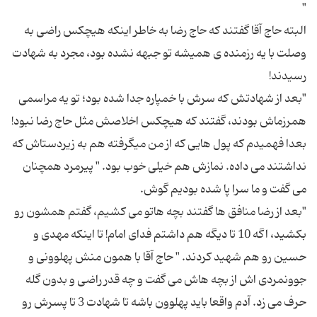
البته حاج آقا گفتند که حاج رضا به خاطر اینکه هیچکس راضی به
وصلت با یه رزمنده ی همیشه تو جبهه نشده بود، مجرد به شهادت
"بعد از شهادتش که سرش با خمپاره جدا شده بود؛ تو یه مراسمی
همرزماش بودند، گفتند که هیچکس اخلاصش مثل حاج رضا نبود!
بعدا فهمیدم که پول هایی که از من میگرفته هم به زیردستاش که
نداشتند می داده. نمازش هم خیلی خوب بود. " پیرمرد همچنان
"بعد از رضا منافق ها گفتند بچه هاتو می کشیم، گفتم همشون رو
بکشید، اگه 10 تا دیگه هم داشتم فدای امام! تا اینکه مهدی و
حسین رو هم شهید کردند. " حاج آقا با همون منش پهلوونی و
جوونمردی اش از بچه هاش می گفت و چه قدر راضی و بدون گله
حرف می زد. آدم واقعا باید پهلوون باشه تا شهادت 3 تا پسرش رو