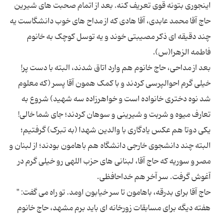
اینجوری بتونه قوی تعریف کنه. بعد از اتمام صحبت های شیرین
حاج آقا محمد عابدی،‌ آقا هادی که از مداح های خوب دانشگاست یه
چند دقیقه ای ذکر مصیبتی خوند و یه توسل کوچک به خانوم
بعد از مداحی، حاج خانوم هم وارد اتاق شدند،‌ البته با دست پر!
خیلی گرم احوالپرسی کردند و با کمک همون آقا پسر (که معلوم
شد نوه دختری خانواده است و خواهرزاده سه شهید) شروع به
یکی دوتا هم عکس یادگاری با والدین شهدا (به تبرک) گرفتیم؛
البته چند دانشجوی خارجی دانشگاه هم باهامون بودند؛ از لبنان و
مصر و سوریه که حاج آقا، لبنانی های حزب اللهی رو خیلی گرم در
حاج آقا برای بدرقه، باهامون تا سر خیابون اومد. تو راه می گفت: "
هفته دیگه برای مسابقات زورخانه ای باید برم مشهد، حاج خانوم