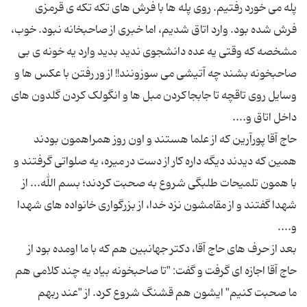
پله می خورد رفتیم. روی پله ها با فرش های تکه تکه ی قرمزی
فرش شده بود. وارد اتاق شدیم، اما خبری از صاحبخانه نبود. خوب،
مشخصه که وقتی یه عده دانشجوی ندید بدید وارد یه خونه ی بی
صاحبخونه بشند چه آتیشی می سوزونند!! از ور رفتن با عکس ها و
وسایل روی تاقچه تا جابجاکردن مبل ها و انگولک کردن گلدون های
حاج آقا پورآرین که از علما هستند و اون روز همراهمون بودند
همین که دیدند دیگه داره کار از دست در میره، یه صلواتی گرفتند و
با همون تلمیحات طلبگی شروع به صحبت کردند؛ بسم الله... از
شهدا گفتند و از مقامشون نزد خدا، از بزرگواری خانواده های شهدا
بعد از حرف های حاج آقا، دکتر جهانبین هم که با ما اومده بود از
حاج آقا اجازه ای گرفت و گفت: "تا صاحبخونه بیاد یه چند کلامی هم
ما صحبت کنیم" ایشون هم قشنگ شروع کرد. از "عند ربهم