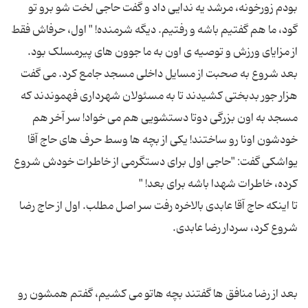
بودم زورخونه، مرشد یه ندایی داد و گفت حاجی لخت شو برو تو
گود، ما هم گفتیم باشه و رفتیم. دیگه شرمنده! " اول، حرفاش فقط
از مزایای ورزش و توصیه ی اون به ما جوون های پیرمسلک بود.
بعد شروع به صحبت از مسایل داخلی مسجد جامع کرد. می گفت
هزار جور بدبختی کشیدند تا به مسئولان شهرداری فهموندند که
مسجد به اون بزرگی دوتا دستشویی هم می خواد! سر آخر هم
خودشون اونا رو ساختند! یکی از بچه ها وسط حرف های حاج آقا
یواشکی گفت: "حاجی اول برای دستگرمی از خاطرات خودش شروع
تا اینکه حاج آقا عابدی بالاخره رفت سر اصل مطلب. اول از حاج رضا
بعد از رضا منافق ها گفتند بچه هاتو می کشیم، گفتم همشون رو