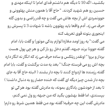
بکشید، اگه 10 تا دیگه هم داشتم فدای امام! تا اینکه مهدی و
حسین رو هم شهید کردند. " حاج آقا با همون منش پهلوونی و
جوونمردی اش از بچه هاش می گفت و چه قدر راضی و بدون گله
حرف می زد. آدم واقعا باید پهلوون باشه تا شهادت 3 تا پسرش رو
می گفت:‌" یه روز اومد مغازه(لوازم یدکی موتور) و گفت بابا، امام
گفته جوونا برند جبهه، گفتم دخل رو باز کن و هر چی پول هست
بردار و برو! " اونقدر ریلکس و ساده حرف می زد که انگار نه انگار داره
بچه اش رو می فرسته جنگ! " بعد یه مدت برگشت و گفت، بابا امام
گفته رزمنده ها ازدواج کنند تا بچه دار بشند ( البته حاج آقا به جای
بچه دار شدن چیز دیگه ای گفت که خنده حضار رو به دنبال داشت! )
تا بعد از خودشون یادگاری بمونه، به مادرش گفته بود هر کی تو
بپسندی، اما فقط بهشون بگید که من جبهه رو ول نمی کنم،
مادرش گفت این چه حرفیه! گفته بود من فقط همین شرط رو دارم!