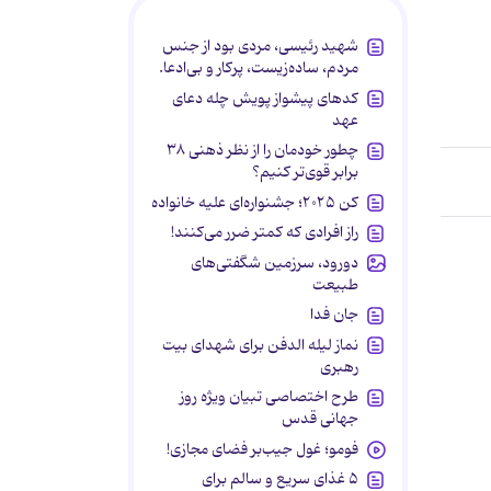
شهید رئیسی، مردی بود از جنس
مردم، ساده‌زیست، پرکار و بی‌ادعا.
کدهای پیشواز پویش چله دعای
عهد
چطور خودمان را از نظر ذهنی ۳۸
برابر قوی‌تر کنیم؟
کن ۲۰۲۵؛ جشنواره‌ای علیه خانواده
راز افرادی که کمتر ضرر می‌کنند!
دورود، سرزمین شگفتی‌های
طبیعت
جان فدا
نماز لیله الدفن برای شهدای بیت
رهبری
طرح اختصاصی تبیان ویژه روز
جهانی قدس
فومو؛ غول جیب‌بر فضای مجازی!
۵ غذای سریع و سالم برای