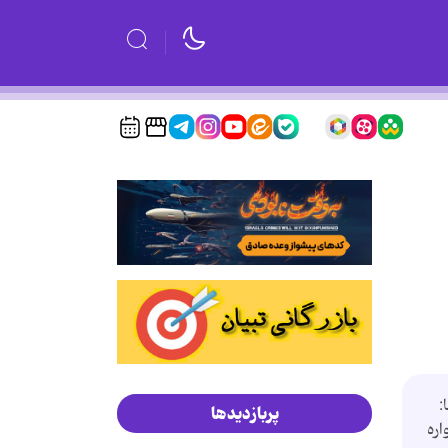
ها:
پربازدیدها
واره