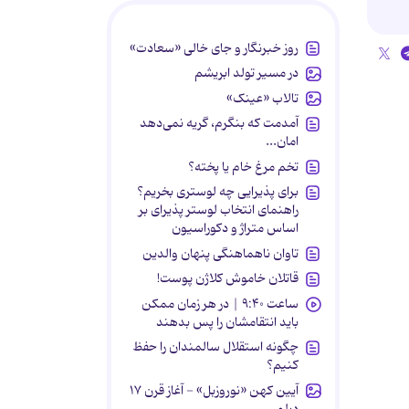
روز خبرنگار و جای خالی «سعادت»
در مسیر تولد ابریشم
تالاب «عینک»
آمدمت که بنگرم، گریه نمی‌دهد
امان...
تخم مرغ خام یا پخته؟
برای پذیرایی چه لوستری بخریم؟
راهنمای انتخاب لوستر پذیرای بر
اساس متراژ و دکوراسیون
تاوان ناهماهنگی پنهان والدین
قاتلان خاموش کلاژن پوست!
ساعت ۹:۴۰ | در هر زمان ممکن
باید انتقامشان را پس بدهند
چگونه استقلال سالمندان را حفظ
کنیم؟
آیین کهن «نوروزبل» - آغاز قرن ۱۷
دیلمی