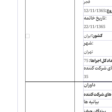
فجر
وع:
12/11/1365
تاریخ خاتمه:
22/11/1365
کشور:
ایران
شهر:
تهران
اد کل اجراها:
75
35
داوران
 های شرکت کننده
بیانیه ها
برندگان جوایز