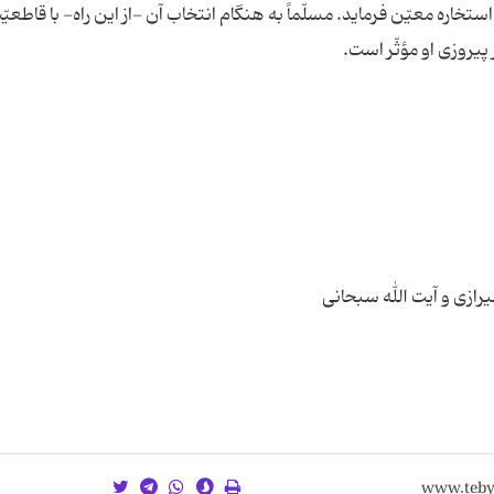
تخاره معیّن فرماید. مسلّماً به هنگام انتخاب آن -از این راه- با قاطعیّ
رازی و آیت الله سبحانی