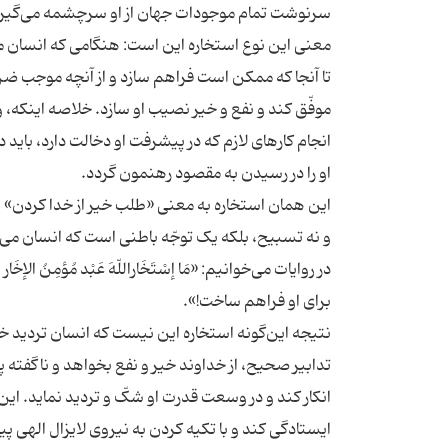
معنی این نوع استخاره این است: هنگامی که انسان می‌خو
تا آنجا که ممکن است فراهم سازد و از آنچه موجب ضرر
موفّق کند و نفع و خیر نصیب او سازد. خلاصه اینکه،
انجام کارهای لازم که در پیشرفت او دخالت دارد، باید در 
این همان استخاره به معنی «طلب خیر از خدا کردن» اس
در روایات می‌خوانیم: «مَا إسْتَخَاراللّهَ عَبْد مُؤمِنُ الإ
نتیجه این‌گونه استخاره این نیست که انسان تردید خو
تدابیر صحیح، از خداوند خیر و نفع بخواهد و ناگفته
انکار کند و در وسعت قدرت او شکّ و تردید نماید. این 