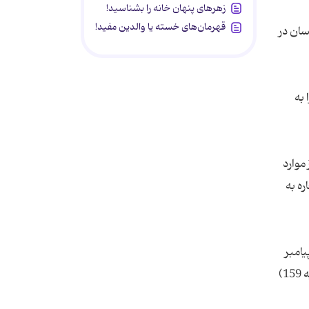
زهرهای پنهان خانه را بشناسید!
قهرمان‌های خسته یا والدین مفید!
سان در
 به
موارد
ه به
آیه 38) و نیز خداوند به پیامبر
خود دستور می‌دهد که در کارهای مهم با یاران خود مشورت کند: «وَشاوِرْهُمْ فِی الاَمْرِ؛ با آنان مشورت کن!» . (سوره آل‌عمران، آیه 159)