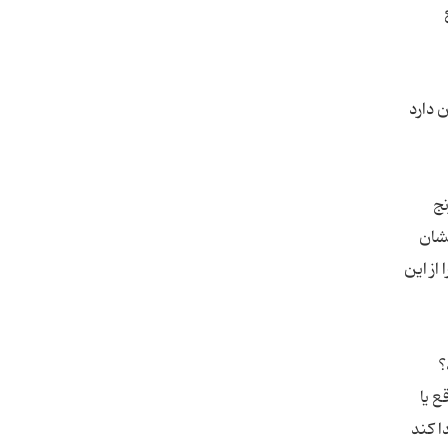
 دارد
نج
نشان
از این
ع یا
ا کند