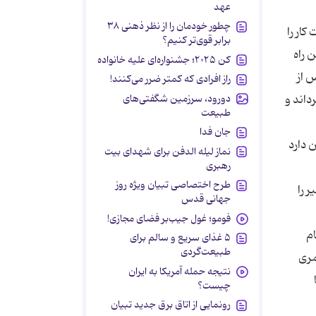
عهد
چطور خودمان را از نظر ذهنی ۳۸
کار را
برابر قوی‌تر کنیم؟
 راه
کن ۲۰۲۵؛ جشنواره‌ای علیه خانواده
 از
راز افرادی که کمتر ضرر می‌کنند!
دورود، سرزمین شگفتی‌های
رداند و
طبیعت
جان فدا
 دارد
نماز لیله الدفن برای شهدای بیت
رهبری
طرح اختصاصی تبیان ویژه روز
ر را
جهانی قدس
فومو؛ غول جیب‌بر فضای مجازی!
ام
۵ غذای سریع و سالم برای
طبیعت‌گردی
مری
نتیجه حمله آمریکا به ایران
چیست؟
رونمایی از اتاق برق جدید تبیان