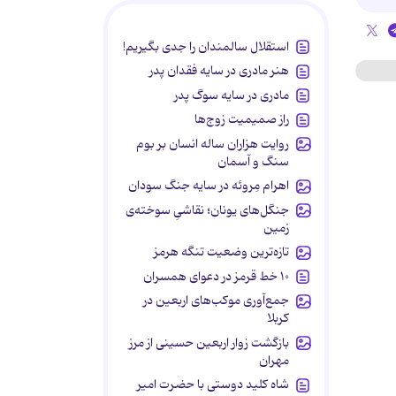
استقلال سالمندان را جدی بگیریم!
هنر مادری در سایه‌ فقدان پدر
مادری در سایه سوگ پدر
راز صمیمیت زوج‌ها
روایت هزاران ساله انسان بر بوم
سنگ و آسمان
اهرام مِروئه در سایه جنگ سودان
جنگل‌های یونان؛ نقاشیِ سوخته‌ی
زمین
تازه‌ترین وضعیت تنگه هرمز
۱۰ خط قرمز در دعوای همسران
جمع‌آوری موکب‌های اربعین در
کربلا
بازگشت زوار اربعین حسینی از مرز
مهران
شاه کلید دوستی با حضرت امیر