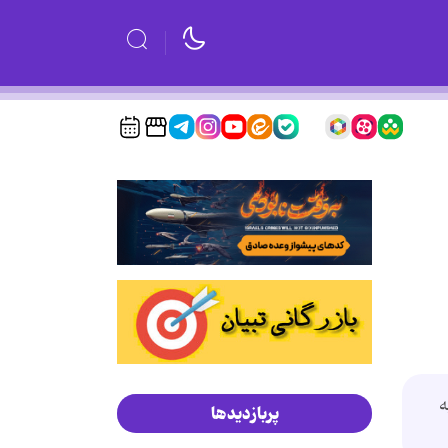
ه
پربازدیدها