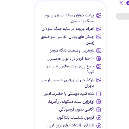
روایت هزاران ساله انسان بر بوم
سنگ و آسمان
اهرام مِروئه در سایه جنگ سودان
جنگل‌های یونان؛ نقاشیِ سوخته‌ی
زمین
تازه‌ترین وضعیت تنگه هرمز
۱۰ خط قرمز در دعوای همسران
جمع‌آوری موکب‌های اربعین در
کربلا
بازگشت زوار اربعین حسینی از مرز
مهران
شاه کلید دوستی با حضرت امیر
اوکراین سند منگوله‌دار آمریکا!
آگاهی بدون فرسودگی
فرمول شکست پنتاگون
افشای اطلاعات برای ترور بارون