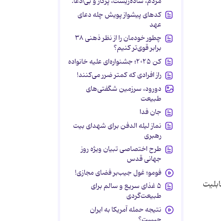
مردم، ساده‌زیست، پرکار و بی‌ادعا.
کدهای پیشواز پویش چله دعای
عهد
چطور خودمان را از نظر ذهنی ۳۸
برابر قوی‌تر کنیم؟
کن ۲۰۲۵؛ جشنواره‌ای علیه خانواده
راز افرادی که کمتر ضرر می‌کنند!
دورود، سرزمین شگفتی‌های
طبیعت
جان فدا
نماز لیله الدفن برای شهدای بیت
رهبری
طرح اختصاصی تبیان ویژه روز
جهانی قدس
فومو؛ غول جیب‌بر فضای مجازی!
ابلیت
۵ غذای سریع و سالم برای
طبیعت‌گردی
نتیجه حمله آمریکا به ایران
چیست؟