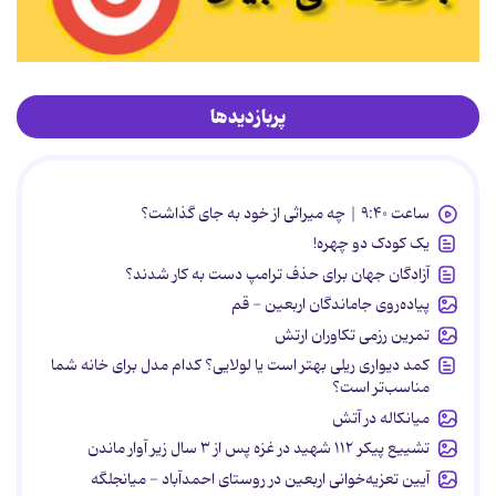
پربازدیدها
ساعت ۹:۴۰ | چه میراثی از خود به جای گذاشت؟
یک کودک دو چهره!
آزادگان جهان برای حذف ترامپ دست به کار شدند؟
پیاده‌روی جاماندگان اربعین - قم
تمرین رزمی تکاوران ارتش
کمد دیواری ریلی بهتر است یا لولایی؟ کدام مدل برای خانه شما
مناسب‌تر است؟
میانکاله در آتش
تشییع پیکر ۱۱۲ شهید در غزه پس از ۳ سال زیر آوار ماندن
آیین تعزیه‌خوانی اربعین در روستای احمدآباد - میانجلگه