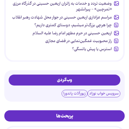
وضعیت تردد و خدمات به زائران اربعین حسینی در گذرگاه مرزی
«تمرچین» - پیرانشهر
مراسم عزاداری اربعینِ حسینی در جوار محل شهادت رهبر انقلاب
چرا هرچی بزرگ‌تر میشیم، دوستای کمتری داریم؟
اربعین حسینی در حرم مطهر امام رضا علیه السلام
راز محبوبیت غمگین‌نمایی در فضای مجازی
استرس یا پیش یائسگی؟
وب‌گردی
سرویس خواب نوزاد
زیورآلات پاندورا
پربحث‌ها