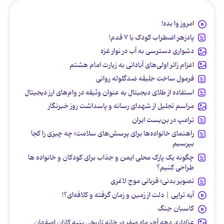
امروز وا بده!
پادزهر اضطراب کودک با ۷ قدم!
دشواری دسترسی به آب در نوار غزه
اعزام زائر اولی‌های آبادانی به زیارت امام هشتم
فرمول ساخت جلیقه ضدگلوله روانی
استفاده از طلای دیجیتال به عنوان وثیقه در وام‌های ارز دیجیتال
مراسم تجلیل از شهدای رسانه و پاسداشت روز خبرنگار
ترامپ در بن‌بست ایران
راهنمای خانواده‌ها برای پرسش‌های سلامت؛ چه چیزی را کجا
بپرسیم
چگونه یک پارک محلی ایمن و جذاب برای کودکان و خانواده ها
طراحی کنیم؟
تصویر بدنی؛ قربانی موج لاغری
آیه تراپی | دلت از زمین و زمان گرفته و کلافه‌ای؟!
کاسبان جنگ
عزاداری دهه آخر ماه صفر در خانه تاریخی پنبه کاران اصفهان