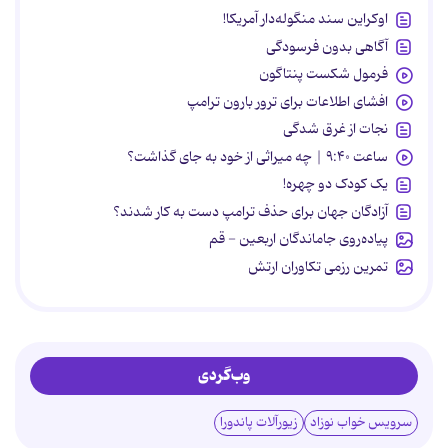
اوکراین سند منگوله‌دار آمریکا!
آگاهی بدون فرسودگی
فرمول شکست پنتاگون
افشای اطلاعات برای ترور بارون ترامپ
نجات از غرق شدگی
ساعت ۹:۴۰ | چه میراثی از خود به جای گذاشت؟
یک کودک دو چهره!
آزادگان جهان برای حذف ترامپ دست به کار شدند؟
پیاده‌روی جاماندگان اربعین - قم
تمرین رزمی تکاوران ارتش
وب‌گردی
سرویس خواب نوزاد
زیورآلات پاندورا