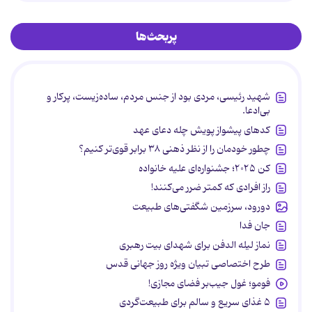
پربحث‌ها
شهید رئیسی، مردی بود از جنس مردم، ساده‌زیست، پرکار و
بی‌ادعا.
کدهای پیشواز پویش چله دعای عهد
چطور خودمان را از نظر ذهنی ۳۸ برابر قوی‌تر کنیم؟
کن ۲۰۲۵؛ جشنواره‌ای علیه خانواده
راز افرادی که کمتر ضرر می‌کنند!
دورود، سرزمین شگفتی‌های طبیعت
جان فدا
نماز لیله الدفن برای شهدای بیت رهبری
طرح اختصاصی تبیان ویژه روز جهانی قدس
فومو؛ غول جیب‌بر فضای مجازی!
۵ غذای سریع و سالم برای طبیعت‌گردی