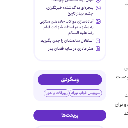
ت
پنجره‌ای به گذشته؛ خبرنگاران،
چشم بیدار تاریخ
آماده‌سازی مواکب جاده‌های منتهی
به مشهد در آستانه شهادت امام
رضا علیه السلام
استقلال سالمندان را جدی بگیریم!
هنر مادری در سایه‌ فقدان پدر
ی
و دست
وب‌گردی
سرویس خواب نوزاد
زیورآلات پاندورا
ت
و توان
ند
پربحث‌ها