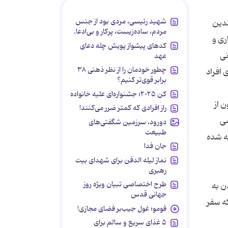
شهید رئیسی، مردی بود از جنس
لدین
مردم، ساده‌زیست، پرکار و بی‌ادعا.
ری و
کدهای پیشواز پویش چله دعای
نی
عهد
چطور خودمان را از نظر ذهنی ۳۸
 افراد
برابر قوی‌تر کنیم؟
کن ۲۰۲۵؛ جشنواره‌ای علیه خانواده
ن از
راز افرادی که کمتر ضرر می‌کنند!
می
دورود، سرزمین شگفتی‌های
طبیعت
نه شده
جان فدا
نماز لیله الدفن برای شهدای بیت
رهبری
طرح اختصاصی تبیان ویژه روز
ن به
جهانی قدس
که سفر
فومو؛ غول جیب‌بر فضای مجازی!
۵ غذای سریع و سالم برای