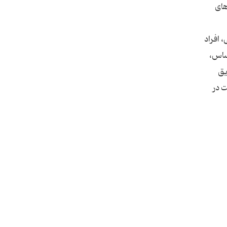
های
 افراد
اساس،
یق
ت در