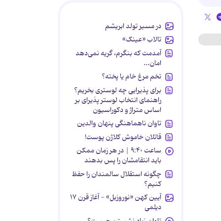
در مسیر تولد ابریشم
تالاب «عینک»
آمدمت که بنگرم، گریه نمی‌دهد
امان...
تخم مرغ خام یا پخته؟
برای پذیرایی چه لوستری بخریم؟
راهنمای انتخاب لوستر پذیرای بر
اساس متراژ و دکوراسیون
تاوان ناهماهنگی پنهان والدین
قاتلان خاموش کلاژن پوست!
ساعت ۹:۴۰ | در هر زمان ممکن
باید انتقامشان را پس بدهند
چگونه استقلال سالمندان را حفظ
کنیم؟
آیین کهن «نوروزبل» - آغاز قرن ۱۷
دیلمی
تاوان زیاد نشستن چیست؟