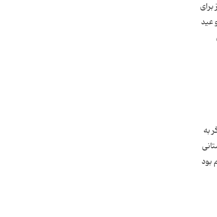
 برای
 عید
 به
تانی
 بود