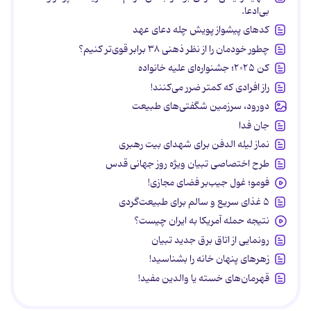
بی‌ادعا.
کدهای پیشواز پویش چله دعای عهد
چطور خودمان را از نظر ذهنی ۳۸ برابر قوی‌تر کنیم؟
کن ۲۰۲۵؛ جشنواره‌ای علیه خانواده
راز افرادی که کمتر ضرر می‌کنند!
دورود، سرزمین شگفتی‌های طبیعت
جان فدا
نماز لیله الدفن برای شهدای بیت رهبری
طرح اختصاصی تبیان ویژه روز جهانی قدس
فومو؛ غول جیب‌بر فضای مجازی!
۵ غذای سریع و سالم برای طبیعت‌گردی
نتیجه حمله آمریکا به ایران چیست؟
رونمایی از اتاق برق جدید تبیان
زهرهای پنهان خانه را بشناسید!
قهرمان‌های خسته یا والدین مفید!