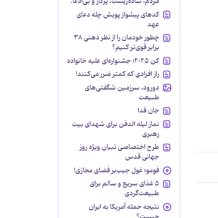
مردم، ساده‌زیست، پرکار و بی‌ادعا.
کدهای پیشواز پویش چله دعای
عهد
چطور خودمان را از نظر ذهنی ۳۸
برابر قوی‌تر کنیم؟
کن ۲۰۲۵؛ جشنواره‌ای علیه خانواده
راز افرادی که کمتر ضرر می‌کنند!
دورود، سرزمین شگفتی‌های
طبیعت
جان فدا
نماز لیله الدفن برای شهدای بیت
رهبری
طرح اختصاصی تبیان ویژه روز
جهانی قدس
فومو؛ غول جیب‌بر فضای مجازی!
۵ غذای سریع و سالم برای
طبیعت‌گردی
نتیجه حمله آمریکا به ایران
چیست؟