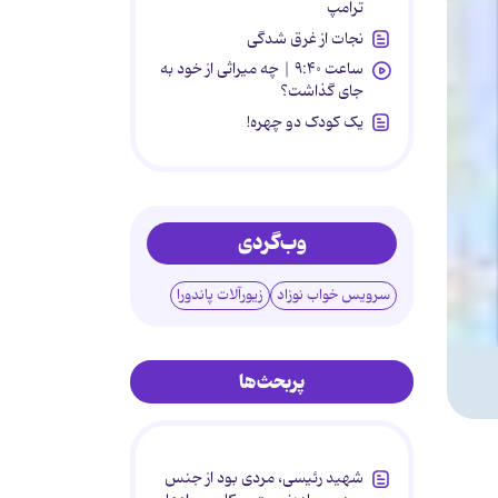
ترامپ
نجات از غرق شدگی
ساعت ۹:۴۰ | چه میراثی از خود به
جای گذاشت؟
یک کودک دو چهره!
وب‌گردی
سرویس خواب نوزاد
زیورآلات پاندورا
پربحث‌ها
شهید رئیسی، مردی بود از جنس