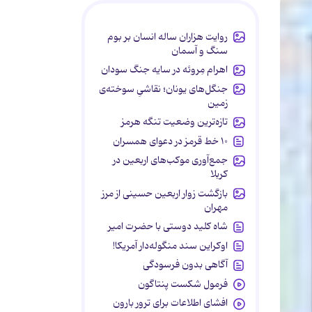
روایت هزاران ساله انسان بر بوم
سنگ و آسمان
اهرام مِروئه در سایه جنگ سودان
جنگل‌های یونان؛ نقاشیِ سوخته‌ی
زمین
تازه‌ترین وضعیت تنگه هرمز
۱۰ خط قرمز در دعوای همسران
جمع‌آوری موکب‌های اربعین در
کربلا
بازگشت زوار اربعین حسینی از مرز
مهران
شاه کلید دوستی با حضرت امیر
اوکراین سند منگوله‌دار آمریکا!
آگاهی بدون فرسودگی
فرمول شکست پنتاگون
افشای اطلاعات برای ترور بارون