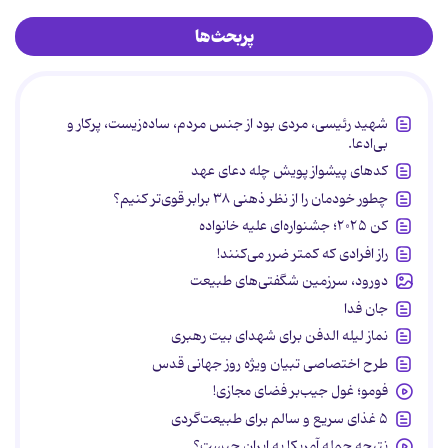
پربحث‌ها
شهید رئیسی، مردی بود از جنس مردم، ساده‌زیست، پرکار و
بی‌ادعا.
کدهای پیشواز پویش چله دعای عهد
چطور خودمان را از نظر ذهنی ۳۸ برابر قوی‌تر کنیم؟
کن ۲۰۲۵؛ جشنواره‌ای علیه خانواده
راز افرادی که کمتر ضرر می‌کنند!
دورود، سرزمین شگفتی‌های طبیعت
جان فدا
نماز لیله الدفن برای شهدای بیت رهبری
طرح اختصاصی تبیان ویژه روز جهانی قدس
فومو؛ غول جیب‌بر فضای مجازی!
۵ غذای سریع و سالم برای طبیعت‌گردی
نتیجه حمله آمریکا به ایران چیست؟