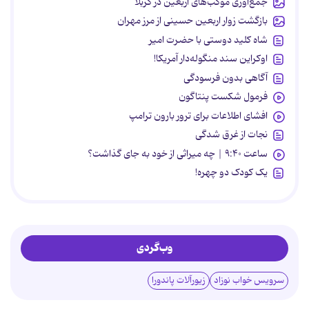
جمع‌آوری موکب‌های اربعین در کربلا
بازگشت زوار اربعین حسینی از مرز مهران
شاه کلید دوستی با حضرت امیر
اوکراین سند منگوله‌دار آمریکا!
آگاهی بدون فرسودگی
فرمول شکست پنتاگون
افشای اطلاعات برای ترور بارون ترامپ
نجات از غرق شدگی
ساعت ۹:۴۰ | چه میراثی از خود به جای گذاشت؟
یک کودک دو چهره!
وب‌گردی
سرویس خواب نوزاد
زیورآلات پاندورا