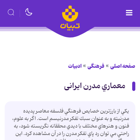
صفحه اصلی
فرهنگی
ادبیات
معماري مدرن ايرانی
يكي از بارزترين خصايص فرهنگي فلسفه معاصر پديده
مدرنيته و به عنوان سبك تفكر مدرنيسم است. اگر به علوم،
فنون و هنرهاي مختلف با ديدي محققانه نگريسته شود، به
راحتي مي توان رد پاي تفكر مدرن را در آن مشاهده كرد. این