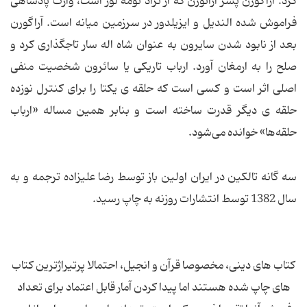
کرد. آراگورن پسر آراتورن که از نژاد نومه نور است، وارث پادشاهی
فراموش شده الندیل و ایزیلدور در سرزمین میانه ‌است. آراگورن
بعد از نابود شدن سایرون به عنوان شاه اله سار تاجگذاری کرد و
صلح را به ارمغان آورد. ارباب تاریکی یا سائرون شخصیت منفی
اصلی اثر است و کسی است که حلقه ی یکتا را برای کنترل نوزده
حلقه ی دیگر قدرت ساخته ‌است و بنابر همین مساله «ارباب
حلقه‌ها» خوانده می‌شود.
سه گانه تالکین در ایران اولین باز توسط رضا علیزاده ترجمه و به
سال 1382 توسط انتشارات روزنه به چاپ رسید.
کتاب های دینی، مخصوصا قرآن و انجیل، احتمالا پرتیراژترین کتاب
های چاپ شده هستند اما پیدا کردن آمار قابل اعتماد برای تعداد