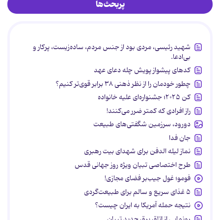
پربحث‌ها
شهید رئیسی، مردی بود از جنس مردم، ساده‌زیست، پرکار و
بی‌ادعا.
کدهای پیشواز پویش چله دعای عهد
چطور خودمان را از نظر ذهنی ۳۸ برابر قوی‌تر کنیم؟
کن ۲۰۲۵؛ جشنواره‌ای علیه خانواده
راز افرادی که کمتر ضرر می‌کنند!
دورود، سرزمین شگفتی‌های طبیعت
جان فدا
نماز لیله الدفن برای شهدای بیت رهبری
طرح اختصاصی تبیان ویژه روز جهانی قدس
فومو؛ غول جیب‌بر فضای مجازی!
۵ غذای سریع و سالم برای طبیعت‌گردی
نتیجه حمله آمریکا به ایران چیست؟
رونمایی از اتاق برق جدید تبیان