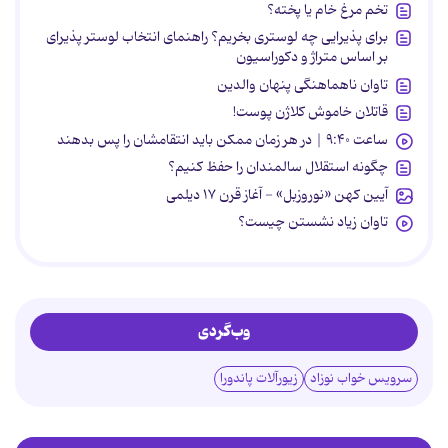
تخم مرغ خام یا پخته؟
برای پذیرایی چه لوستری بخریم؟ راهنمای انتخاب لوستر پذیرای
بر اساس متراژ و دکوراسیون
تاوان ناهماهنگی پنهان والدین
قاتلان خاموش کلاژن پوست!
ساعت ۹:۴۰ | در هر زمان ممکن باید انتقامشان را پس بدهند
چگونه استقلال سالمندان را حفظ کنیم؟
آیین کهن «نوروزبل» - آغاز قرن ۱۷ دیلمی
تاوان زیاد نشستن چیست؟
وب‌گردی
سرویس خواب نوزاد
زیورآلات پاندورا