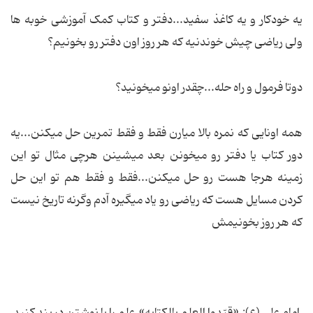
یه خودکار و یه کاغذ سفید...دفتر و کتاب کمک آموزشی خوبه ها
ولی ریاضی چیش خوندنیه که هر روز اون دفتر رو بخونیم؟
دوتا فرمول و راه حله...چقدر اونو میخونید؟
همه اونایی که نمره بالا میارن فقط و فقط تمرین حل میکنن...یه
دور کتاب یا دفتر رو میخونن بعد میشینن هرچی مثال تو این
زمینه هرجا هست رو حل میکنن...فقط و فقط هم تو این حل
کردن مسایل هست که ریاضی رو یاد میگیره آدم وگرنه تاریخ نیست
که هر روز بخونیمش