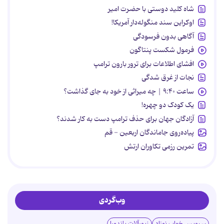
شاه کلید دوستی با حضرت امیر
اوکراین سند منگوله‌دار آمریکا!
آگاهی بدون فرسودگی
فرمول شکست پنتاگون
افشای اطلاعات برای ترور بارون ترامپ
نجات از غرق شدگی
ساعت ۹:۴۰ | چه میراثی از خود به جای گذاشت؟
یک کودک دو چهره!
آزادگان جهان برای حذف ترامپ دست به کار شدند؟
پیاده‌روی جاماندگان اربعین - قم
تمرین رزمی تکاوران ارتش
وب‌گردی
سرویس خواب نوزاد
زیورآلات پاندورا