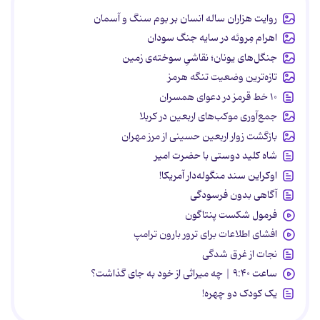
روایت هزاران ساله انسان بر بوم سنگ و آسمان
اهرام مِروئه در سایه جنگ سودان
جنگل‌های یونان؛ نقاشیِ سوخته‌ی زمین
تازه‌ترین وضعیت تنگه هرمز
۱۰ خط قرمز در دعوای همسران
جمع‌آوری موکب‌های اربعین در کربلا
بازگشت زوار اربعین حسینی از مرز مهران
شاه کلید دوستی با حضرت امیر
اوکراین سند منگوله‌دار آمریکا!
آگاهی بدون فرسودگی
فرمول شکست پنتاگون
افشای اطلاعات برای ترور بارون ترامپ
نجات از غرق شدگی
ساعت ۹:۴۰ | چه میراثی از خود به جای گذاشت؟
یک کودک دو چهره!