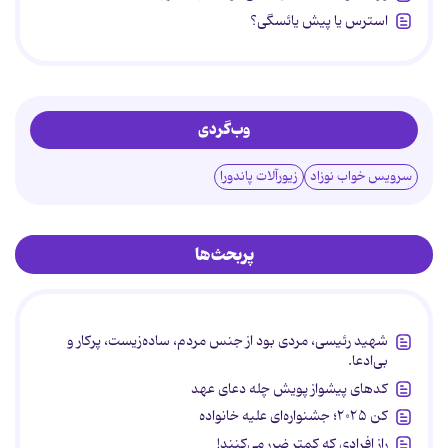
استرس یا پیش یائسگی؟
وب‌گردی
سرویس خواب نوزاد
زیورآلات پاندورا
پربحث‌ها
شهید رئیسی، مردی بود از جنس مردم، ساده‌زیست، پرکار و
بی‌ادعا.
کدهای پیشواز پویش چله دعای عهد
کن ۲۰۲۵؛ جشنواره‌ای علیه خانواده
راز افرادی که کمتر ضرر می‌کنند!