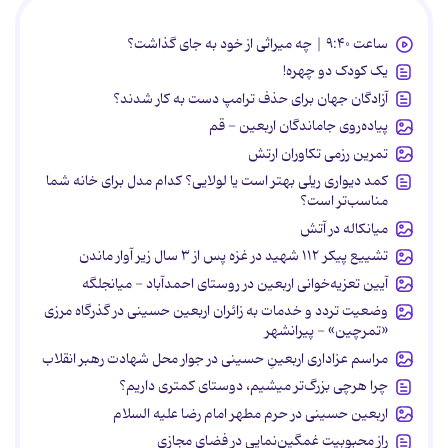
ساعت ۹:۴۰ | چه میراثی از خود به جای گذاشت؟
یک کودک دو چهره!
آزادگان جهان برای حذف ترامپ دست به کار شدند؟
پیاده‌روی جاماندگان اربعین - قم
تمرین رزمی تکاوران ارتش
کمد دیواری ریلی بهتر است یا لولایی؟ کدام مدل برای خانه شما
مناسب‌تر است؟
میانکاله در آتش
تشییع پیکر ۱۱۲ شهید در غزه پس از ۳ سال زیر آوار ماندن
آیین تعزیه‌خوانی اربعین در روستای احمدآباد - میانجلگه
وضعیت تردد و خدمات به زائران اربعین حسینی در گذرگاه مرزی
«تمرچین» - پیرانشهر
مراسم عزاداری اربعینِ حسینی در جوار محل شهادت رهبر انقلاب
چرا هرچی بزرگ‌تر میشیم، دوستای کمتری داریم؟
اربعین حسینی در حرم مطهر امام رضا علیه السلام
راز محبوبیت غمگین‌نمایی در فضای مجازی