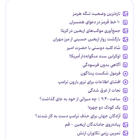
تازه‌ترین وضعیت تنگه هرمز
۱۰ خط قرمز در دعوای همسران
جمع‌آوری موکب‌های اربعین در کربلا
بازگشت زوار اربعین حسینی از مرز مهران
شاه کلید دوستی با حضرت امیر
اوکراین سند منگوله‌دار آمریکا!
آگاهی بدون فرسودگی
فرمول شکست پنتاگون
افشای اطلاعات برای ترور بارون ترامپ
نجات از غرق شدگی
ساعت ۹:۴۰ | چه میراثی از خود به جای گذاشت؟
یک کودک دو چهره!
آزادگان جهان برای حذف ترامپ دست به کار شدند؟
پیاده‌روی جاماندگان اربعین - قم
تمرین رزمی تکاوران ارتش