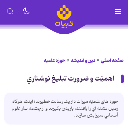
صفحه اصلی
دین و اندیشه
حوزه علمیه
اهميّت و ضرورت تبليغ نوشتاري
حوزه هاي علميّه ميراث دار يک رسالت خطيرند؛ اينکه هرگاه
زمين تشنه اي را يافتند، باريدن بگيرند و از چشمه سار علوم
آسماني سيرابش سازند.