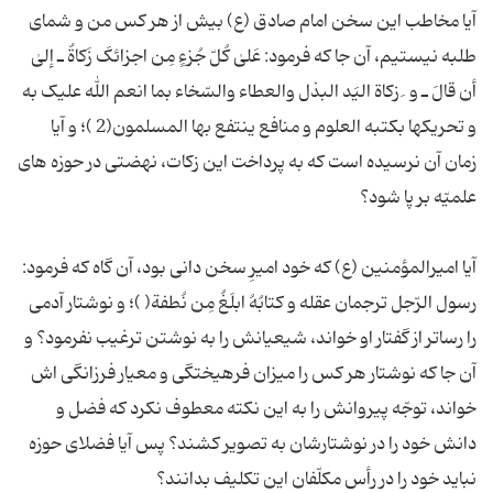
آیا مخاطب این سخن امام صادق (ع) بیش از هر کس من و شمای
طلبه نیستیم، آن جا که فرمود: عَلیٰ کُلّ جُزءٍ مِن اجزائکَ زَکاةٌ ـ إلیٰ
أن قالَ ـ و ‍ َ زکاة الیَد البذل والعطاء والسّخاء بما انعم الله علیک به
و تحریکها بکتبه العلوم و منافع ینتفع بها المسلمون(2 )؛ و آیا
زمان آن نرسیده است که به پرداخت این زکات، نهضتی در حوزه های
آیا امیرالمؤمنین (ع) که خود امیرِ سخن دانی بود، آن گاه که فرمود:
رسول الرّجل ترجمان عقله و کتابُهُ ابلَغُ مِن نُطفة( )؛ و نوشتار آدمی
را رساتر از گفتار او خواند، شیعیانش را به نوشتن ترغیب نفرمود؟ و
آن جا که نوشتار هر کس را میزان فرهیختگی و معیار فرزانگی اش
خواند، توجّه پیروانش را به این نکته معطوف نکرد که فضل و
دانش خود را در نوشتارشان به تصویر کشند؟ پس آیا فضلای حوزه