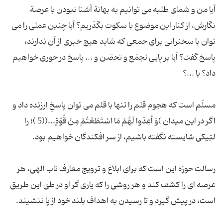
آیا من و شمای طلبه می توانیم به بهانة آشنا نبودن با عرصة
نگارش، از کنار این موضوع با سکوت بگذریم؟ آیا چنین عملی را می
توان با سخنرانی برای جمعی که شاید هیچ خبری از آن ندارند،
پاسخ گفت؟ آیا بر پایی تجمّع و تحصّن و ... پاسخ در خوری خواهیم
مسلّم است که هجوم قلم را تنها با قلم می توان پاسخِ ارزنده داد و
اگر در این میدان )وَ أعِدّوا لَهُمْ مَا اسْتَطَعْتُمْ مِنْ قُوّةٍ...((5 )؛ را
رسالت حوزه این است که برای ابلاغ و ترویج معارف ناب الهی، هر
عرصه ای را کشف کند و هر روشی را که یاری گر او در طیّ این طریق