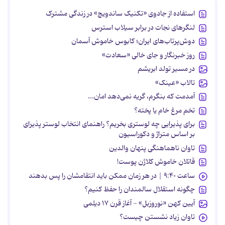
استفاده از جادوی «تکنیک ساندویچ» در زندگی مشترک
لنگرهای نجات در برابر سیلاب استرس
دوش‌پرتاب‌های ایران؛ کابوس خاموش آسمان
روز خبرنگار و جای خالی «سعادت»
در مسیر تولد ابریشم
تالاب «عینک»
آمدمت که بنگرم، گریه نمی‌دهد امان...
تخم مرغ خام یا پخته؟
برای پذیرایی چه لوستری بخریم؟ راهنمای انتخاب لوستر پذیرای
بر اساس متراژ و دکوراسیون
تاوان ناهماهنگی پنهان والدین
قاتلان خاموش کلاژن پوست!
ساعت ۹:۴۰ | در هر زمان ممکن باید انتقامشان را پس بدهند
چگونه استقلال سالمندان را حفظ کنیم؟
آیین کهن «نوروزبل» - آغاز قرن ۱۷ دیلمی
تاوان زیاد نشستن چیست؟