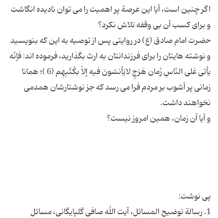
اگر چنین است، آیا این عرصة پر اهمیت را می توان نادیده انگاشت
حضرت امام صادق (ع) در روایتی پس از توصیه به این که بنویسید
و نوشته هایتان را برای فرزندانتان به ارث بگذارید، فرموده اند: فإنّه
یأتی عَلی النّاسِ زَمان هَرَجٍ لایَأنسُونَ فیه إلاّ بکُتُبِهِم (6 )؛ همانا
زمانی پر آشوب بر مردم فرا می رسد که جز نوشتارشان همدمی
1. رسالة توضیح المسائل، آیت الله صافی گلپایگانی، مسائل