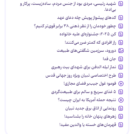
شهید رئیسی، مردی بود از جنس مردم، ساده‌زیست، پرکار و
بی‌ادعا.
کدهای پیشواز پویش چله دعای عهد
چطور خودمان را از نظر ذهنی ۳۸ برابر قوی‌تر کنیم؟
کن ۲۰۲۵؛ جشنواره‌ای علیه خانواده
راز افرادی که کمتر ضرر می‌کنند!
دورود، سرزمین شگفتی‌های طبیعت
جان فدا
نماز لیله الدفن برای شهدای بیت رهبری
طرح اختصاصی تبیان ویژه روز جهانی قدس
فومو؛ غول جیب‌بر فضای مجازی!
۵ غذای سریع و سالم برای طبیعت‌گردی
نتیجه حمله آمریکا به ایران چیست؟
رونمایی از اتاق برق جدید تبیان
زهرهای پنهان خانه را بشناسید!
قهرمان‌های خسته یا والدین مفید!