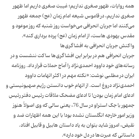
همه روایات، ظهور صغری نداریم؛ غیبت صغری داریم اما ظهور
صغری نداریم، در قاموس شیعه امام زمان (عج) جمعه ظهور
می‌کنند اما جریان انحرافی می‌خواست روز شنبه که روز موعود و
جریان انحرافی هم در برابر این افشاگری‌ها ساکت ننشست و در
رسانه‌های خود داوود احمدی‌نژاد را آماج حملات قرار داد. روزنامه
ایران در مطلبی نوشت: «نکته مهم در اکثر اتهامات داوود
احمدی‌نژاد دروغ است. از اتهام خوب دانستن رژیم صهیونیستی و
ادعای امام زمان بودن! تا ادعای مضحک ملاقات رئیس دفتر رئیس
جمهور با جک استراو در سال 76، یعنی سالی که وی اصولاً هنوز
وزیر امور خارجه انگلستان نشده بود! با این همه اظهارات ضد و
نقیض، امروز شاید بتوان به یاد داستان هابیل و قابیل افتاد.