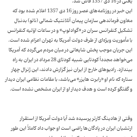
این خبر در روزنامه‌های عصر روز 16 دی 1357 اعلام شده بود که
معاون فرماندهی سازمان پیمان آتلانتیک شمالی (ناتو) بدنبال
تشکیل کنفرانس سران در «گوادلوپ» و در ساعات اوّلیه کنفرانس
با مأموریت ویژه‌ای از طرف دولت آمریکا به تهران اعزام شده ‌است.
این جریان موجب پخش شایعاتی در میان مردم می‌گردد که آمریکا
می‌خواهد مجدداً کودتایی شبیه کودتای 28 مرداد در ایران به راه
بیندازد. رادیوهای خارج از ایران نیز گزارش دادند، این ژنرال چهار
ستاره که نام او «رابرت هایزر» می‌باشد، با مقامات نظامی ایران دیدار
وقتی از هادینگ کارتر پرسیده شد آیا دولت آمریکا از استقرار
ارتشیان ایران در پادگان‌ها راضی است او جواب داد کاملاً این طور