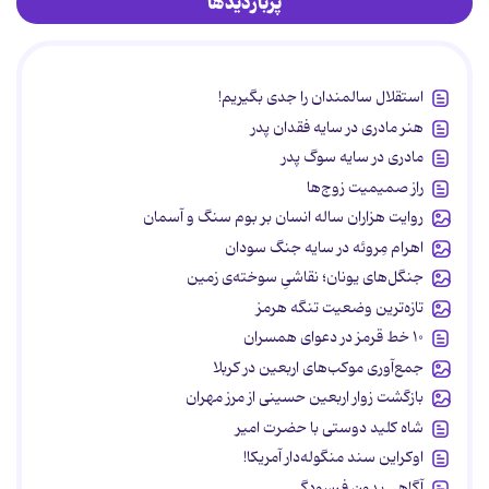
پربازدیدها
استقلال سالمندان را جدی بگیریم!
هنر مادری در سایه‌ فقدان پدر
مادری در سایه سوگ پدر
راز صمیمیت زوج‌ها
روایت هزاران ساله انسان بر بوم سنگ و آسمان
اهرام مِروئه در سایه جنگ سودان
جنگل‌های یونان؛ نقاشیِ سوخته‌ی زمین
تازه‌ترین وضعیت تنگه هرمز
۱۰ خط قرمز در دعوای همسران
جمع‌آوری موکب‌های اربعین در کربلا
بازگشت زوار اربعین حسینی از مرز مهران
شاه کلید دوستی با حضرت امیر
اوکراین سند منگوله‌دار آمریکا!
آگاهی بدون فرسودگی